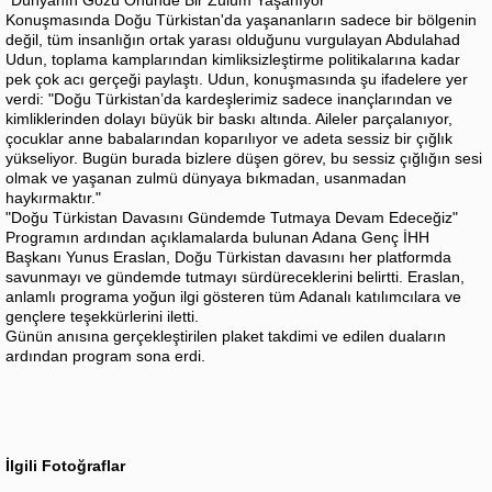
​Konuşmasında Doğu Türkistan'da yaşananların sadece bir bölgenin
değil, tüm insanlığın ortak yarası olduğunu vurgulayan Abdulahad
Udun, toplama kamplarından kimliksizleştirme politikalarına kadar
pek çok acı gerçeği paylaştı. Udun, konuşmasında şu ifadelere yer
verdi: ​"Doğu Türkistan’da kardeşlerimiz sadece inançlarından ve
kimliklerinden dolayı büyük bir baskı altında. Aileler parçalanıyor,
çocuklar anne babalarından koparılıyor ve adeta sessiz bir çığlık
yükseliyor. Bugün burada bizlere düşen görev, bu sessiz çığlığın sesi
olmak ve yaşanan zulmü dünyaya bıkmadan, usanmadan
haykırmaktır."
​"Doğu Türkistan Davasını Gündemde Tutmaya Devam Edeceğiz"
​Programın ardından açıklamalarda bulunan Adana Genç İHH
Başkanı Yunus Eraslan, Doğu Türkistan davasını her platformda
savunmayı ve gündemde tutmayı sürdüreceklerini belirtti. Eraslan,
anlamlı programa yoğun ilgi gösteren tüm Adanalı katılımcılara ve
gençlere teşekkürlerini iletti.
​Günün anısına gerçekleştirilen plaket takdimi ve edilen duaların
ardından program sona erdi.
İlgili Fotoğraflar