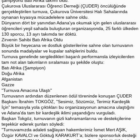
şampiyonu Batı Afrika takımı oldu.
Çukurova Uluslararası Öğrenci Derneği (ÇUDER) öncülüğünde
gerçekleştirilen turnuva, Çukurova Üniversitesi Halı Sahalarında
oynanan kıyasıya mücadelelere sahne oldu.
Dünyanın dört bir yanından Adana'ya okumak için gelen uluslararası
öğrencileri yeşil sahada buluşturan organizasyonda, 25 farklı ülkeden
130 sporcu, 13 ayrı takımda ter döktü.
​Zirvenin Sahibi Batı Afrika Oldu
​Büyük bir heyecana ve dostluk gösterilerine sahne olan turnuvanın
sonunda madalyalar ve kupalar sahiplerini buldu.
Turnuva genelinde sergiledikleri başarılı performansla izleyicilerden
tam not alan takımların sıralaması şu şekilde oluştu:
​Batı Afrika (Şampiyon)
​Doğu Afrika
​Afganistan
​Gazze
​"Turnuva Amacına Ulaştı"
​Turnuvanın ardından düzenlenen ödül töreninde konuşan ÇUDER
Başkanı İbrahim TOKGÖZ, "Sesimiz, Sözümüz, Terimiz Kardeşlik
İçin" temasıyla yola çıktıkları bu organizasyonun amacına ulaştığını
ve Adana'da tam bir kardeşlik iklimi yaşandığını vurguladı.
​Başkan Tokgöz, turnuvanın gizli kahramanlarına ve destekçilerine
teşekkür ederek şunları söyledi:
​"Turnuvamızda adaleti sağlayan hakemlerimiz İsmet Mert AŞIK,
Özgür KAVALCI ve Göktuğ KARAKURT’a; bizlere sponsorluk desteği