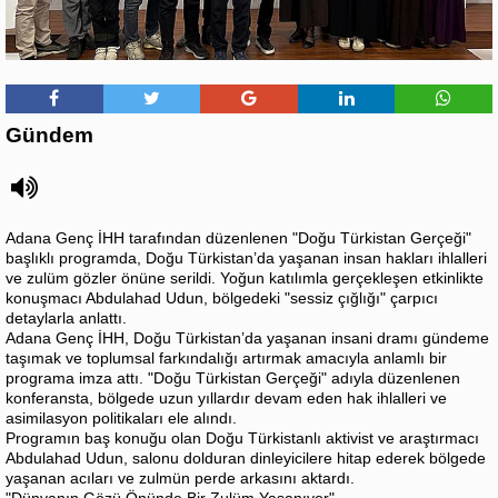
Gündem
​Adana Genç İHH tarafından düzenlenen "Doğu Türkistan Gerçeği"
başlıklı programda, Doğu Türkistan’da yaşanan insan hakları ihlalleri
ve zulüm gözler önüne serildi. Yoğun katılımla gerçekleşen etkinlikte
konuşmacı Abdulahad Udun, bölgedeki "sessiz çığlığı" çarpıcı
detaylarla anlattı.
​Adana Genç İHH, Doğu Türkistan’da yaşanan insani dramı gündeme
taşımak ve toplumsal farkındalığı artırmak amacıyla anlamlı bir
programa imza attı. "Doğu Türkistan Gerçeği" adıyla düzenlenen
konferansta, bölgede uzun yıllardır devam eden hak ihlalleri ve
asimilasyon politikaları ele alındı.
​Programın baş konuğu olan Doğu Türkistanlı aktivist ve araştırmacı
Abdulahad Udun, salonu dolduran dinleyicilere hitap ederek bölgede
yaşanan acıları ve zulmün perde arkasını aktardı.
​"Dünyanın Gözü Önünde Bir Zulüm Yaşanıyor"