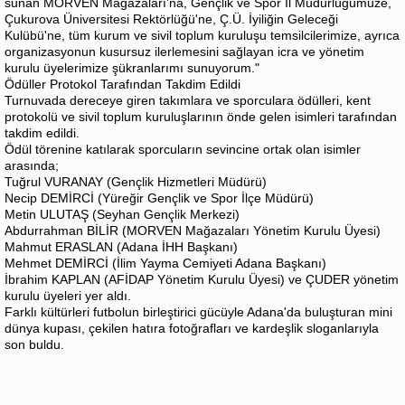
sunan MORVEN Mağazaları’na, Gençlik ve Spor İl Müdürlüğümüze,
Çukurova Üniversitesi Rektörlüğü'ne, Ç.Ü. İyiliğin Geleceği
Kulübü'ne, tüm kurum ve sivil toplum kuruluşu temsilcilerimize, ayrıca
organizasyonun kusursuz ilerlemesini sağlayan icra ve yönetim
kurulu üyelerimize şükranlarımı sunuyorum."
​Ödüller Protokol Tarafından Takdim Edildi
​Turnuvada dereceye giren takımlara ve sporculara ödülleri, kent
protokolü ve sivil toplum kuruluşlarının önde gelen isimleri tarafından
takdim edildi.
Ödül törenine katılarak sporcuların sevincine ortak olan isimler
arasında;
​Tuğrul VURANAY (Gençlik Hizmetleri Müdürü)
​Necip DEMİRCİ (Yüreğir Gençlik ve Spor İlçe Müdürü)
​Metin ULUTAŞ (Seyhan Gençlik Merkezi)
​Abdurrahman BİLİR (MORVEN Mağazaları Yönetim Kurulu Üyesi)
​Mahmut ERASLAN (Adana İHH Başkanı)
​Mehmet DEMİRCİ (İlim Yayma Cemiyeti Adana Başkanı)
​İbrahim KAPLAN (AFİDAP Yönetim Kurulu Üyesi) ve ÇUDER yönetim
kurulu üyeleri yer aldı.
​Farklı kültürleri futbolun birleştirici gücüyle Adana'da buluşturan mini
dünya kupası, çekilen hatıra fotoğrafları ve kardeşlik sloganlarıyla
son buldu.