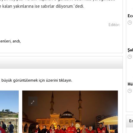
alan yakınlarına ise sabırlar diliyorum.’’dedi.
Ec
Editör:
lenleri,
andı,
Şa
 büyük görüntülemek için üzerini tıklayın.
Hü
E