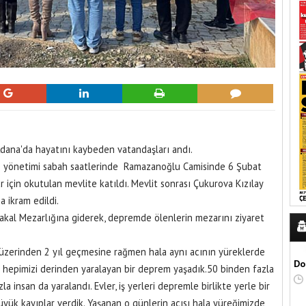
dana'da hayatını kaybeden vatandaşları andı.
ve yönetimi sabah saatlerinde Ramazanoğlu Camisinde 6 Şubat
için okutulan mevlite katıldı. Mevlit sonrası Çukurova Kızılay
a ikram edildi.
kal Mezarlığına giderek, depremde ölenlerin mezarını ziyaret
 üzerinden 2 yıl geçmesine rağmen hala aynı acının yüreklerde
Do
ün hepimizi derinden yaralayan bir deprem yaşadık.50 binden fazla
a insan da yaralandı. Evler, iş yerleri depremle birlikte yerle bir
ük kayıplar verdik. Yaşanan o günlerin acısı hala yüreğimizde