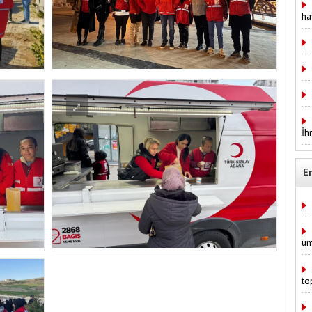
ha
İh
E
um
to