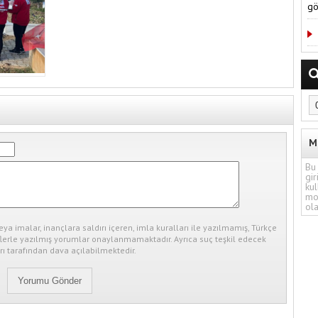
gö
M
Bu 
gir
kul
mo
ola
eya imalar, inançlara saldırı içeren, imla kuralları ile yazılmamış, Türkçe
erle yazılmış yorumlar onaylanmamaktadır. Ayrıca suç teşkil edecek
ı tarafından dava açılabilmektedir.