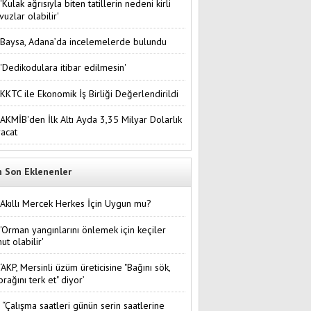
'Kulak ağrısıyla biten tatillerin nedeni kirli
vuzlar olabilir'
Baysa, Adana’da incelemelerde bulundu
'Dedikodulara itibar edilmesin'
KKTC ile Ekonomik İş Birliği Değerlendirildi
AKMİB'den İlk Altı Ayda 3,35 Milyar Dolarlık
racat
n Son Eklenenler
Akıllı Mercek Herkes İçin Uygun mu?
'Orman yangınlarını önlemek için keçiler
ut olabilir'
‘AKP, Mersinli üzüm üreticisine "Bağını sök,
prağını terk et" diyor’
“Çalışma saatleri günün serin saatlerine