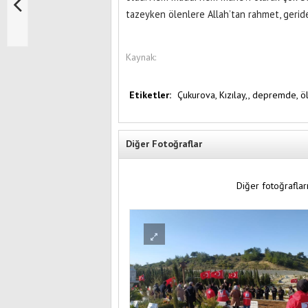
tazeyken ölenlere Allah’tan rahmet, geride k
Kaynak:
Etiketler:
Çukurova,
Kızılay,,
depremde,
ö
Diğer Fotoğraflar
Diğer fotoğrafları