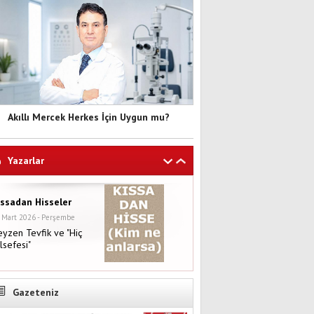
Akıllı Mercek Herkes İçin Uygun mu?
Yazarlar
ıssadan Hisseler
 Mart 2026 - Perşembe
yzen Tevfik ve "Hiç
lsefesi"
Gazeteniz