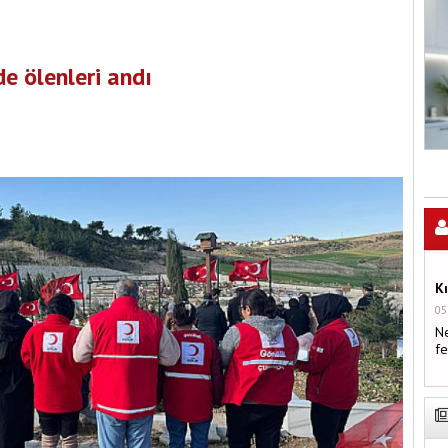
e ölenleri andı
K
05
Ne
fe