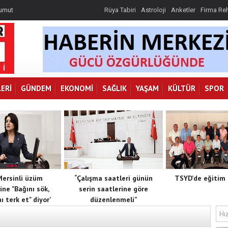
 umut
Rüya Tabiri
Astroloji
Anketler
Firma Re
k, toprağını
 göre
r
ERI
GÜNDEM
EKONOMI
SAĞLIK
YAŞAM
KÜLTÜR
SPOR
 Mersinli üzüm
“Çalışma saatleri günün
TSYD’de eğitim 
ine "Bağını sök,
serin saatlerine göre
ı terk et" diyor’
düzenlenmeli”