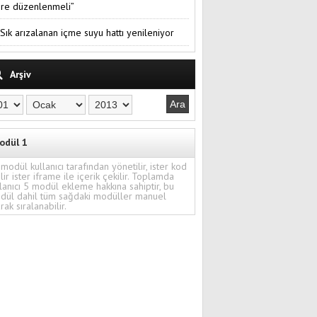
re düzenlenmeli”
Sık arızalanan içme suyu hattı yenileniyor
Arşiv
odül 1
modül kullanıcı tarafından yönetilir, ister kod
ilir ister iframe ile içerik çekilir. Toplamda
lanıcı 5 modül ekleme hakkına sahiptir, bu
dül dahil tüm sağdaki modüller manuel
rak sıralanabilir.