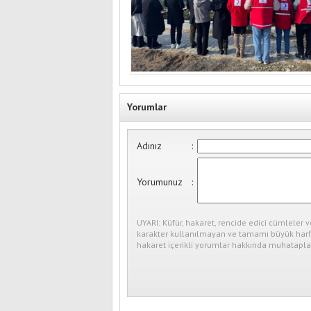
Yorumlar
Adınız
:
Yorumunuz
:
UYARI: Küfür, hakaret, rencide edici cümleler v
karakter kullanılmayan ve tamamı büyük harfl
hakaret içerikli yorumlar hakkında muhataplar