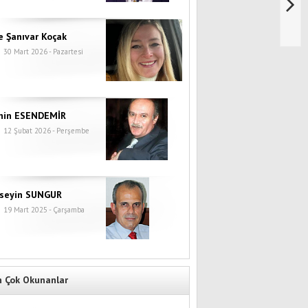
e Şanıvar Koçak
30 Mart 2026 - Pazartesi
hin ESENDEMİR
12 Şubat 2026 - Perşembe
seyin SUNGUR
19 Mart 2025 - Çarşamba
n Çok Okunanlar