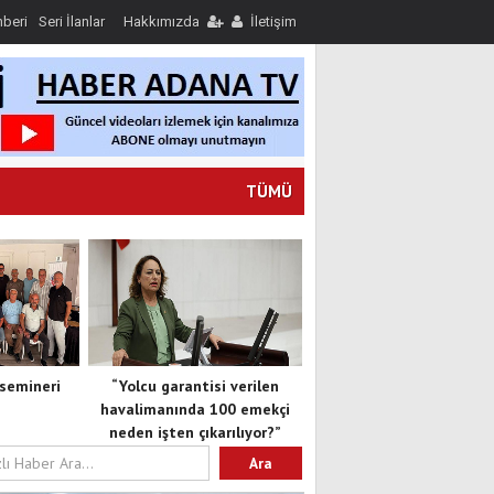
hberi
Seri İlanlar
Hakkımızda
İletişim
TÜMÜ
semineri
“Yolcu garantisi verilen
havalimanında 100 emekçi
neden işten çıkarılıyor?”