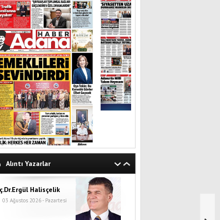
Alıntı Yazarlar
ç.Dr.Ergül Halisçelik
03 Ağustos 2026 - Pazartesi