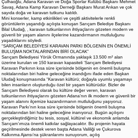
Çulhaoğlu, Adana Karavan ve Doğa Sporlar Kulübü Başkanı Mehmet
Savaş, Adana Kamp Karavan Derneği Başkanı Murat Arıkan ve çok
sayıda doğa ve karavan tutkunu katıldı.
Mini konserler, kamp etkinlikleri ve çeşitli aktivitelerle renkli
görüntülerin yaşandığı açılışta konuşan Sarıçam Belediye Başkanı
Bilal Uludağ, , karavan tutkunlarının ihtiyaçlarını gözeten modern ve
güvenli bir yaşam alanını ilçelerine kazandırmanın mutluluğunu
yaşadıklarını söyledi.
“SARIÇAM BELEDİYESİ KARAVAN PARKI BÖLGENİN EN ÖNEMLİ
BULUŞMA NOKTALARINDAN BİRİ OLACAK”
Sarıçam Belediyesi Yörük Ormanında yaklaşık 13.500 m² alan
üzerine kurulan ve 150 karavan kapasiteli ‘Sarıçam Belediyesi
Karavan Parkının kısa süre içerisinde bölgenin en önemli buluşma
noktalarından biri haline geleceğine inandığını ifade eden Başkan
Uludağ konuşmasında “Karavan kültürü; doğayla uyumlu yaşamayı
bilen insanların oluşturduğu özel bir yaşam kültürüdür. Bizler de
Sarıçam Belediyesi olarak bu kültüre değer veren, karavan
tutkunlarının ihtiyaçlarını gözeten Adana’nın ilk modern ve güvenli bir
yaşam alanını ilçemize kazandırmanın mutluluğunu yaşıyoruz.
Karavan Parkı’nın kısa süre içerisinde bölgenin önemli buluşma
noktalarından biri haline geleceğine inanıyoruz. Bugün açılışını
gerçekleştirdiğimiz bu tesis, sosyal, kültürel ve ekonomik anlamda
Sarıçam’ımıza önemli katkılar sağlayacaktır. Bu projenin hayata
geçirilmesinde destek veren başta Adana Valiliği ve Çukurova
Kalkınma Ajansı’na şükranlarımı sunuyorum, açılış