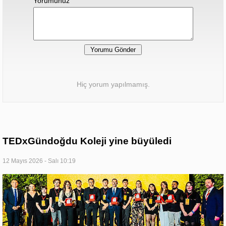
Yorumunuz
Hiç yorum yapılmamış.
TEDxGündoğdu Koleji yine büyüledi
12 Mayıs 2026 - Salı 10:19