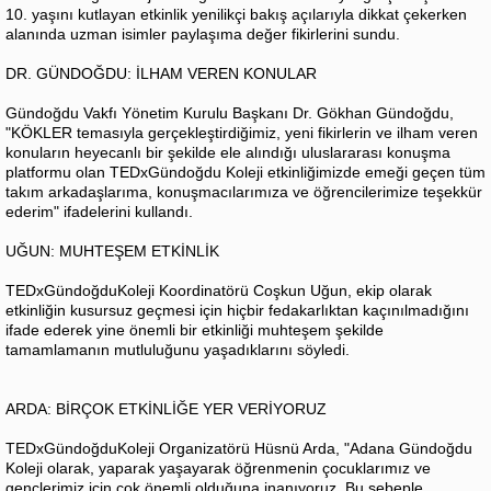
10. yaşını kutlayan etkinlik yenilikçi bakış açılarıyla dikkat çekerken
alanında uzman isimler paylaşıma değer fikirlerini sundu.
DR. GÜNDOĞDU: İLHAM VEREN KONULAR
Gündoğdu Vakfı Yönetim Kurulu Başkanı Dr. Gökhan Gündoğdu,
"KÖKLER temasıyla gerçekleştirdiğimiz, yeni fikirlerin ve ilham veren
konuların heyecanlı bir şekilde ele alındığı uluslararası konuşma
platformu olan TEDxGündoğdu Koleji etkinliğimizde emeği geçen tüm
takım arkadaşlarıma, konuşmacılarımıza ve öğrencilerimize teşekkür
ederim" ifadelerini kullandı.
UĞUN: MUHTEŞEM ETKİNLİK
TEDxGündoğduKoleji Koordinatörü Coşkun Uğun, ekip olarak
etkinliğin kusursuz geçmesi için hiçbir fedakarlıktan kaçınılmadığını
ifade ederek yine önemli bir etkinliği muhteşem şekilde
tamamlamanın mutluluğunu yaşadıklarını söyledi.
ARDA: BİRÇOK ETKİNLİĞE YER VERİYORUZ
TEDxGündoğduKoleji Organizatörü Hüsnü Arda, "Adana Gündoğdu
Koleji olarak, yaparak yaşayarak öğrenmenin çocuklarımız ve
gençlerimiz için çok önemli olduğuna inanıyoruz. Bu sebeple