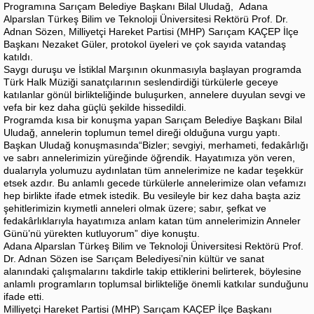
Programına Sarıçam Belediye Başkanı Bilal Uludağ, Adana
Alparslan Türkeş Bilim ve Teknoloji Üniversitesi Rektörü Prof. Dr.
Adnan Sözen, Milliyetçi Hareket Partisi (MHP) Sarıçam KAÇEP İlçe
Başkanı Nezaket Güler, protokol üyeleri ve çok sayıda vatandaş
katıldı.
Saygı duruşu ve İstiklal Marşının okunmasıyla başlayan programda
Türk Halk Müziği sanatçılarının seslendirdiği türkülerle geceye
katılanlar gönül birlikteliğinde buluşurken, annelere duyulan sevgi ve
vefa bir kez daha güçlü şekilde hissedildi.
Programda kısa bir konuşma yapan Sarıçam Belediye Başkanı Bilal
Uludağ, annelerin toplumun temel direği olduğuna vurgu yaptı.
Başkan Uludağ konuşmasında“Bizler; sevgiyi, merhameti, fedakârlığı
ve sabrı annelerimizin yüreğinde öğrendik. Hayatımıza yön veren,
dualarıyla yolumuzu aydınlatan tüm annelerimize ne kadar teşekkür
etsek azdır. Bu anlamlı gecede türkülerle annelerimize olan vefamızı
hep birlikte ifade etmek istedik. Bu vesileyle bir kez daha başta aziz
şehitlerimizin kıymetli anneleri olmak üzere; sabır, şefkat ve
fedakârlıklarıyla hayatımıza anlam katan tüm annelerimizin Anneler
Günü’nü yürekten kutluyorum” diye konuştu.
Adana Alparslan Türkeş Bilim ve Teknoloji Üniversitesi Rektörü Prof.
Dr. Adnan Sözen ise Sarıçam Belediyesi’nin kültür ve sanat
alanındaki çalışmalarını takdirle takip ettiklerini belirterek, böylesine
anlamlı programların toplumsal birlikteliğe önemli katkılar sunduğunu
ifade etti.
Milliyetçi Hareket Partisi (MHP) Sarıçam KAÇEP İlçe Başkanı