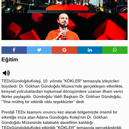
Eğitim
TEDxGündoğduKoleji, 10. yılında "KÖKLER" temasıyla izleyicileri
büyüledi. Dr. Gökhan Gündoğdu Müzesi'nde gerçekleşen etkinlikte,
bireysel yolculuklardan toplumsal dönüşümlere uzanan ilham verici
fikirler paylaşıldı. Gündoğdu Vakfı Başkanı Dr. Gökhan Gündoğdu,
“Yine müthiş bir etkinlik oldu teşekkürler” dedi.
Prestijli TEDx lisansını onuncu kez alarak bölgemizde önemli bir
etkinliğe imza atan Adana Gündoğdu Koleji'nin Dr. Gökhan
Gündoğdu Müzesinde kalabalık davetlinin katıldığı
TEDxGündoğduKoleji etkinliği "KÖKLER" temasıyla gerçekleştirildi.