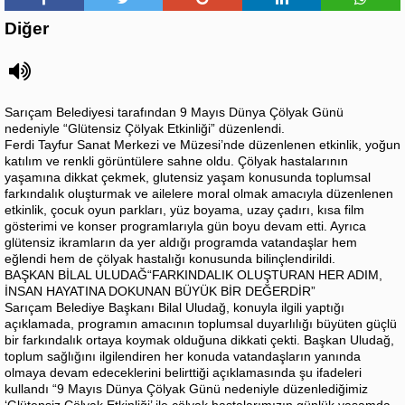
Diğer
Sarıçam Belediyesi tarafından 9 Mayıs Dünya Çölyak Günü
nedeniyle “Glütensiz Çölyak Etkinliği” düzenlendi.
Ferdi Tayfur Sanat Merkezi ve Müzesi’nde düzenlenen etkinlik, yoğun
katılım ve renkli görüntülere sahne oldu. Çölyak hastalarının
yaşamına dikkat çekmek, glutensiz yaşam konusunda toplumsal
farkındalık oluşturmak ve ailelere moral olmak amacıyla düzenlenen
etkinlik, çocuk oyun parkları, yüz boyama, uzay çadırı, kısa film
gösterimi ve konser programlarıyla gün boyu devam etti. Ayrıca
glütensiz ikramların da yer aldığı programda vatandaşlar hem
eğlendi hem de çölyak hastalığı konusunda bilinçlendirildi.
BAŞKAN BİLAL ULUDAĞ“FARKINDALIK OLUŞTURAN HER ADIM,
İNSAN HAYATINA DOKUNAN BÜYÜK BİR DEĞERDİR”
Sarıçam Belediye Başkanı Bilal Uludağ, konuyla ilgili yaptığı
açıklamada, programın amacının toplumsal duyarlılığı büyüten güçlü
bir farkındalık ortaya koymak olduğuna dikkati çekti. Başkan Uludağ,
toplum sağlığını ilgilendiren her konuda vatandaşların yanında
olmaya devam edeceklerini belirttiği açıklamasında şu ifadeleri
kullandı “9 Mayıs Dünya Çölyak Günü nedeniyle düzenlediğimiz
‘Glütensiz Çölyak Etkinliği’ ile çölyak hastalarımızın günlük yaşamda