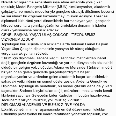
Nitelikli bir öğrenme ekosistemi inşa etme amacıyla yola çıkan
topluluk; Model Birleşmiş Milletler (MUN) simülasyonları, akademik
çalıştaylar ve meclis modelleriyle gençlere stratejik düşünme becerisi
ve sarsılmaz bir özgüven kazandırmayı misyon ediniyor. Evrensel
diplomasi kültürünü yerel dinamiklerle harmanlayan yapı, gençlerin
küresel sorunlara yenilikçi çözümler üretebilen donanımlı liderler
olarak yetişmesine öncülük edecek.
GENEL BAŞKAN YAŞAR ULAŞ ÇOKGÖR: “TECRÜBEMİZ
VİZYONUMUZDUR”
Topluluğun kuruluşuyla ilgili açıklamalarda bulunan Genel Başkan
Yaşar Ulaş Çokgör, diplomasinin yaşayan bir süreç olduğunu
vurgulayarak şunları söyledi:
"Bizim için diplomasi, sadece kağıt üzerindeki metinlerden ibaret
değil; gençlerin özgüven kazandığı ve yarının dünyasında söz sahibi
olduğu bir gelişim yolculuğudur. Adana ve Mersinde Türkiye’nin dört
bir yanından gelen gençlerle gerçekleştirdiğimiz başarılı
organizasyonlar ve ardından gelen akademik başarılar, ekibimizin
sahadaki yetkinliğinin en somut göstergesidir. Akdeniz Gençlik ve
Diplomasi Topluluğu ile hedefimiz, bu başarı çıtasını daha da yukarı
taşımaktır. Sadece izleyici kalan değil; müzakere masalarında kendi
fikirlerini savunan 'Geleceğin Lider Kadrolarını' bugün hazırlıyoruz.
Tecrübemiz vizyonumuzdur, yolumuz açık olsun."
DİPLOMASİ AKADEMİSİ VE BÜYÜK ZİRVE YOLDA
Etkinlik yönetiminin her aşamasında en üst düzey sorumluluklar
üstlenmiş profesyonel bir kadro tarafından yönetilen topluluk, çok