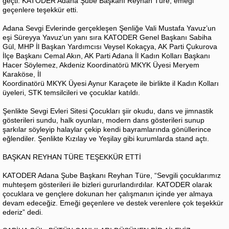
geçti. KATODER Adana Şube Başkanı Reyhan Türe, emeği
geçenlere teşekkür etti.
Adana Sevgi Evlerinde gerçekleşen Şenliğe Vali Mustafa Yavuz’un
eşi Süreyya Yavuz’un yanı sıra KATODER Genel Başkanı Sabiha
Gül, MHP İl Başkan Yardımcısı Veysel Kokaçya, AK Parti Çukurova
İlçe Başkanı Cemal Akın, AK Parti Adana İl Kadın Kolları Başkanı
Hacer Söylemez, Akdeniz Koordinatörü MKYK Üyesi Meryem
Karaköse, İl
Koordinatörü MKYK Üyesi Aynur Karaçete ile birlikte il Kadın Kolları
üyeleri, STK temsilcileri ve çocuklar katıldı.
Şenlikte Sevgi Evleri Sitesi Çocukları şiir okudu, dans ve jimnastik
gösterileri sundu, halk oyunları, modern dans gösterileri sunup
şarkılar söyleyip halaylar çekip kendi bayramlarında gönüllerince
eğlendiler. Şenlikte Kızılay ve Yeşilay gibi kurumlarda stand açtı.
BAŞKAN REYHAN TÜRE TEŞEKKÜR ETTİ
KATODER Adana Şube Başkanı Reyhan Türe, “Sevgili çocuklarımız
muhteşem gösterileri ile bizleri gururlandırdılar. KATODER olarak
çocuklara ve gençlere dokunan her çalışmanın içinde yer almaya
devam edeceğiz. Emeği geçenlere ve destek verenlere çok teşekkür
ederiz” dedi.