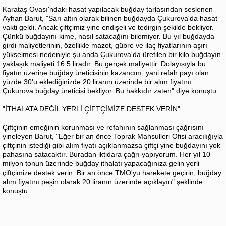
Karataş Ovası'ndaki hasat yapılacak buğday tarlasından seslenen
Ayhan Barut, "Sarı altın olarak bilinen buğdayda Çukurova'da hasat
vakti geldi. Ancak çiftçimiz yine endişeli ve tedirgin şekilde bekliyor.
Çünkü buğdayını kime, nasıl satacağını bilemiyor. Bu yıl buğdayda
girdi maliyetlerinin, özellikle mazot, gübre ve ilaç fiyatlarının aşırı
yükselmesi nedeniyle şu anda Çukurova'da üretilen bir kilo buğdayın
yaklaşık maliyeti 16.5 liradır. Bu gerçek maliyettir. Dolayısıyla bu
fiyatın üzerine buğday üreticisinin kazancını, yani refah payı olan
yüzde 30'u eklediğinizde 20 liranın üzerinde bir alım fiyatını
Çukurova buğday üreticisi bekliyor. Bu hakkıdır zaten" diye konuştu.
"İTHALATA DEĞİL YERLİ ÇİFTÇİMİZE DESTEK VERİN"
Çiftçinin emeğinin korunması ve refahının sağlanması çağrısını
yineleyen Barut, "Eğer bir an önce Toprak Mahsulleri Ofisi aracılığıyla
çiftçinin istediği gibi alım fiyatı açıklanmazsa çiftçi yine buğdayını yok
pahasına satacaktır. Buradan iktidara çağrı yapıyorum. Her yıl 10
milyon tonun üzerinde buğday ithalatı yapacağınıza gelin yerli
çiftçimize destek verin. Bir an önce TMO'yu harekete geçirin, buğday
alım fiyatını peşin olarak 20 liranın üzerinde açıklayın" şeklinde
konuştu.