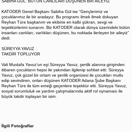
SABİHA GÜL: BÜTÜN CANLILARI DÜŞÜNEN BİR AİLEYİZ
KATODER Genel Başkanı Sabiha Gül ise “Gençlerimiz ve
çocuklarımız ile bir aradayız. Bu programı ilmek ilmek dokuyan
Reyhan Türe başkanım ve ekibine en kalbi şükran, sevgi ve
teşekkürlerimi sunarım. Biz KATODER olarak dünya üzerindeki bütün
insanları canlıları, varlıkları düşünen, bu noktada ilerleyen bir aileyiz”
dedi.
SÜREYYA YAVUZ
TAKDİR TOPLUYOR
Vali Mustafa Yavuz’un eşi Süreyya Yavuz, şenlik alanına girişinden
itibaren çocukların hepsi ile yakından ilgilenip sohbet etti. Süreyya
Yavuz, çok güzel bir ortam ve şenlik organizesi ile çocukları mutlu
edip sevindiren, onları düşünen KATODER Adana Şube Başkanı
Reyhan Türe ile tüm emeği geçenlere teşekkür etti. Süreyya Yavuz,
sosyal sorumluluk ve yardım çalışmalarında aktif rol oynaması ile
büyük takdir toplayan bir isim.
İlgili Fotoğraflar