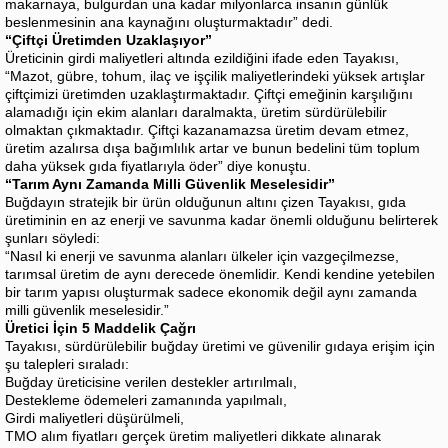
makarnaya, bulgurdan una kadar milyonlarca insanın günlük
beslenmesinin ana kaynağını oluşturmaktadır” dedi.
“Çiftçi Üretimden Uzaklaşıyor”
Üreticinin girdi maliyetleri altında ezildiğini ifade eden Tayakısı,
“Mazot, gübre, tohum, ilaç ve işçilik maliyetlerindeki yüksek artışlar
çiftçimizi üretimden uzaklaştırmaktadır. Çiftçi emeğinin karşılığını
alamadığı için ekim alanları daralmakta, üretim sürdürülebilir
olmaktan çıkmaktadır. Çiftçi kazanamazsa üretim devam etmez,
üretim azalırsa dışa bağımlılık artar ve bunun bedelini tüm toplum
daha yüksek gıda fiyatlarıyla öder” diye konuştu.
“Tarım Aynı Zamanda Milli Güvenlik Meselesidir”
Buğdayın stratejik bir ürün olduğunun altını çizen Tayakısı, gıda
üretiminin en az enerji ve savunma kadar önemli olduğunu belirterek
şunları söyledi:
“Nasıl ki enerji ve savunma alanları ülkeler için vazgeçilmezse,
tarımsal üretim de aynı derecede önemlidir. Kendi kendine yetebilen
bir tarım yapısı oluşturmak sadece ekonomik değil aynı zamanda
milli güvenlik meselesidir.”
Üretici İçin 5 Maddelik Çağrı
Tayakısı, sürdürülebilir buğday üretimi ve güvenilir gıdaya erişim için
şu talepleri sıraladı:
Buğday üreticisine verilen destekler artırılmalı,
Destekleme ödemeleri zamanında yapılmalı,
Girdi maliyetleri düşürülmeli,
TMO alım fiyatları gerçek üretim maliyetleri dikkate alınarak