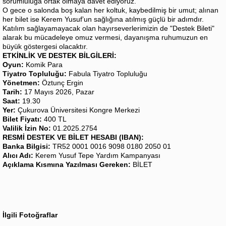
sorumluluğa ortak olmaya davet ediyoruz.
O gece o salonda boş kalan her koltuk, kaybedilmiş bir umut; alınan
her bilet ise Kerem Yusuf’un sağlığına atılmış güçlü bir adımdır.
Katılım sağlayamayacak olan hayırseverlerimizin de "Destek Bileti"
alarak bu mücadeleye omuz vermesi, dayanışma ruhumuzun en
büyük göstergesi olacaktır.
ETKİNLİK VE DESTEK BİLGİLERİ:
Oyun:
Komik Para
Tiyatro Topluluğu:
Fabula Tiyatro Topluluğu
Yönetmen:
Öztunç Ergin
Tarih:
17 Mayıs 2026, Pazar
Saat:
19.30
Yer:
Çukurova Üniversitesi Kongre Merkezi
Bilet Fiyatı:
400 TL
Valilik İzin No:
01.2025.2754
RESMİ DESTEK VE BİLET HESABI (IBAN):
Banka Bilgisi:
TR52 0001 0016 9098 0180 2050 01
Alıcı Adı:
Kerem Yusuf Tepe Yardım Kampanyası
Açıklama Kısmına Yazılması Gereken:
BİLET
İlgili Fotoğraflar