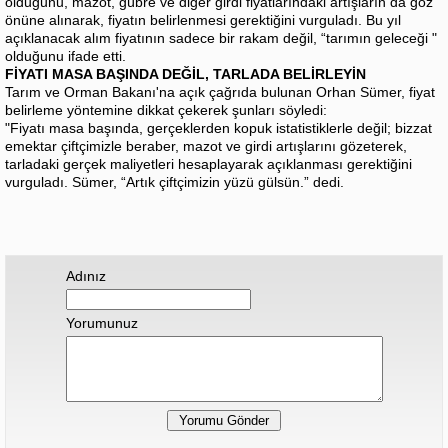
olduğunu, mazot, gübre ve diğer girdi fiyatlarındaki artışların da göz
önüne alınarak, fiyatın belirlenmesi gerektiğini vurguladı. Bu yıl
açıklanacak alım fiyatının sadece bir rakam değil, “tarımın geleceği "
olduğunu ifade etti.
FİYATI MASA BAŞINDA DEĞİL, TARLADA BELİRLEYİN
Tarım ve Orman Bakanı'na açık çağrıda bulunan Orhan Sümer, fiyat
belirleme yöntemine dikkat çekerek şunları söyledi:
"Fiyatı masa başında, gerçeklerden kopuk istatistiklerle değil; bizzat
emektar çiftçimizle beraber, mazot ve girdi artışlarını gözeterek,
tarladaki gerçek maliyetleri hesaplayarak açıklanması gerektiğini
vurguladı. Sümer, “Artık çiftçimizin yüzü gülsün.” dedi.
Adınız
Yorumunuz