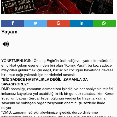
Yaşam
YÖNETMENLİĞİNİ Öztunç Ergin’in üstlendiği ve tiyatro literatürünün
en dikkat çeken eserlerinden biri olan “Komik Para”, bu kez sadece
izleyicileri güldürmek için değil, küçük bir çocuğun hayatında devasa
bir umut ışığı yakmak için perdelerini açacak.
"BİZ SADECE HASTALIKLA DEĞİL, ZAMANLA DA
SAVAŞIYORUZ"
DMD hastalığı, zamanın acımasızca işlediği ve her saniyenin telafisi
imkansız kayıplara yol açabildiği kritik bir genetik rahatsızlıktır. Kerem
Yusuf’un babası Serdal Tepe, oğlunun verdiği bu hayatta kalma
savaşını ve yaklaşan organizasyonun önemini şu sözlerle ifade
ediyor:
"DMD, zamanın sürekli aleyhimize işlediği, durup dinlenme
lüksümüzün olmadığı bir hastalık. Biz evladımız için bir yaşam tüneli