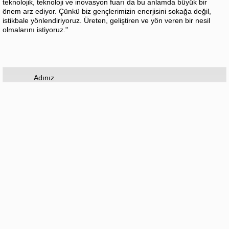
teknolojik, teknoloji ve inovasyon fuarı da bu anlamda büyük bir
önem arz ediyor. Çünkü biz gençlerimizin enerjisini sokağa değil,
istikbale yönlendiriyoruz. Üreten, geliştiren ve yön veren bir nesil
olmalarını istiyoruz."
Adınız
Yorumunuz
Hiç yorum yapılmamış.