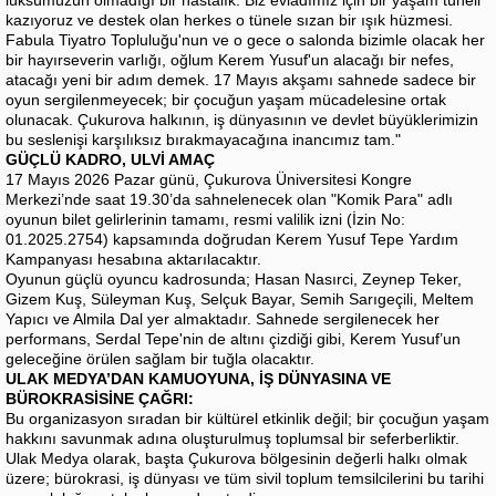
kazıyoruz ve destek olan herkes o tünele sızan bir ışık hüzmesi.
Fabula Tiyatro Topluluğu'nun ve o gece o salonda bizimle olacak her
bir hayırseverin varlığı, oğlum Kerem Yusuf'un alacağı bir nefes,
atacağı yeni bir adım demek. 17 Mayıs akşamı sahnede sadece bir
oyun sergilenmeyecek; bir çocuğun yaşam mücadelesine ortak
olunacak. Çukurova halkının, iş dünyasının ve devlet büyüklerimizin
bu seslenişi karşılıksız bırakmayacağına inancımız tam."
GÜÇLÜ KADRO, ULVİ AMAÇ
17 Mayıs 2026 Pazar günü, Çukurova Üniversitesi Kongre
Merkezi’nde saat 19.30’da sahnelenecek olan "Komik Para" adlı
oyunun bilet gelirlerinin tamamı, resmi valilik izni (İzin No:
01.2025.2754) kapsamında doğrudan Kerem Yusuf Tepe Yardım
Kampanyası hesabına aktarılacaktır.
Oyunun güçlü oyuncu kadrosunda; Hasan Nasırci, Zeynep Teker,
Gizem Kuş, Süleyman Kuş, Selçuk Bayar, Semih Sarıgeçili, Meltem
Yapıcı ve Almila Dal yer almaktadır. Sahnede sergilenecek her
performans, Serdal Tepe'nin de altını çizdiği gibi, Kerem Yusuf’un
geleceğine örülen sağlam bir tuğla olacaktır.
ULAK MEDYA’DAN KAMUOYUNA, İŞ DÜNYASINA VE
BÜROKRASİSİNE ÇAĞRI:
Bu organizasyon sıradan bir kültürel etkinlik değil; bir çocuğun yaşam
hakkını savunmak adına oluşturulmuş toplumsal bir seferberliktir.
Ulak Medya olarak, başta Çukurova bölgesinin değerli halkı olmak
üzere; bürokrasi, iş dünyası ve tüm sivil toplum temsilcilerini bu tarihi