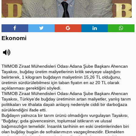
Ekonomi
TMMOB Ziraat Mühendisleri Odası Adana Şube Başkanı Ahencan
Tayakısı, buğday üretim maliyetlerinin kritik seviyeye ulaştığını
belirterek, 1 kilogram buğdayın maliyetinin 15,26 TL olduğunu,
üretimin sürdürülebilmesi için taban fiyatın en az 20 TL olarak
açıklanması gerektiğini söyledi.
TMMOB Ziraat Mühendisleri Odası Adana Şube Başkanı Ahencan
Tayakısı, Türkiye’de buğday üretiminin artan maliyetler, yanlış tarım
politikaları ve ithalata dayalı anlayış nedeniyle ciddi bir darboğaza
sürüklendiğini ifade etti.
Buğdayın yalnızca bir tarım ürünü olmadığını vurgulayan Tayakısı,
“Buğday; gıda güvencesinin, toplumsal istikrarın ve ulusal
bağımsızlığın temelidir. İnsanlık tarihinin en eski üretimlerinden biri
olan buğday bugün de sofralarımızın vazgeçilmezidir. Ekmekten