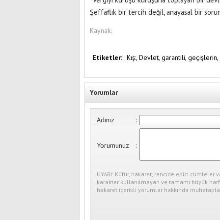
Şeffaflık bir tercih değil, anayasal bir soru
Kaynak:
Etiketler:
Kış:,
Devlet,
garantili,
geçişlerin,
Yorumlar
Adınız
:
Yorumunuz
:
UYARI: Küfür, hakaret, rencide edici cümleler v
karakter kullanılmayan ve tamamı büyük harfl
hakaret içerikli yorumlar hakkında muhataplar