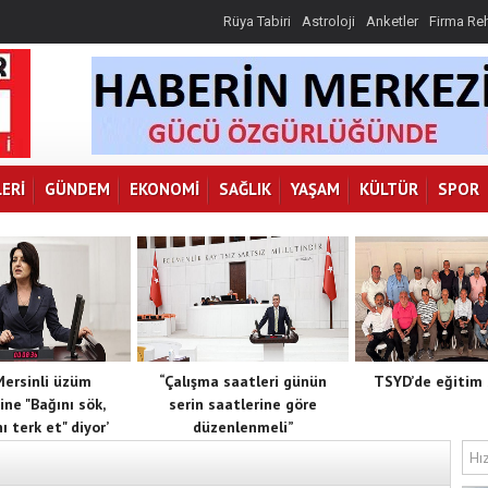
Rüya Tabiri
Astroloji
Anketler
Firma Re
ERI
GÜNDEM
EKONOMI
SAĞLIK
YAŞAM
KÜLTÜR
SPOR
 Mersinli üzüm
“Çalışma saatleri günün
TSYD’de eğitim 
ine "Bağını sök,
serin saatlerine göre
ı terk et" diyor’
düzenlenmeli”