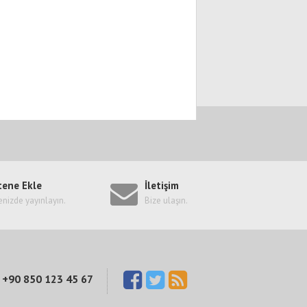
tene Ekle
İletişim
enizde yayınlayın.
Bize ulaşın.
+90 850 123 45 67