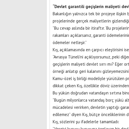
“Devlet garantili geçişlerin maliyeti devl
Bakanlığın yalnızca tek bir projeye ilişkin 
projelerinde gerçek maliyetlerin gizlendiğin
“Bu cevap aslında bir itiraftır. ‘Bu projele
rakamları açıklarsanız, garanti ödemelerini
ödemeler netleşir.”
Kış, açıklamasında en çarpıcı eleştirisini ise
“Avrasya Tüneli’ni açıklıyorsunuz, peki diğe
geçişlerin maliyeti devlet sırrı mı? Eğer or
örneği anlatıp geri kalanını gizleyemezsini
Kamu-özel iş birliği modeliyle yürütülen p
dikkat çeken Kış, özellikle döviz üzerinden 
Bu yükün doğrudan vatandaşın sırtına bindi
“Bugün milyonlarca vatandaş borç yükü altın
mücadelesi verirken, devletin yaptığı gar
edilemez” diyen Kış, bütçe önceliklerinin 
Kış, sözlerini şu ifadelerle tamamladı:
“Vergiyi kuruşu kuruşuna toplayan bir dev