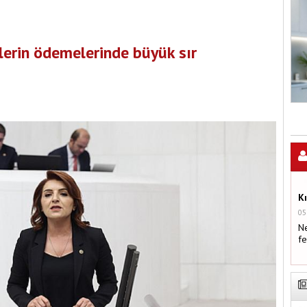
şlerin ödemelerinde büyük sır
K
05
Ne
fe