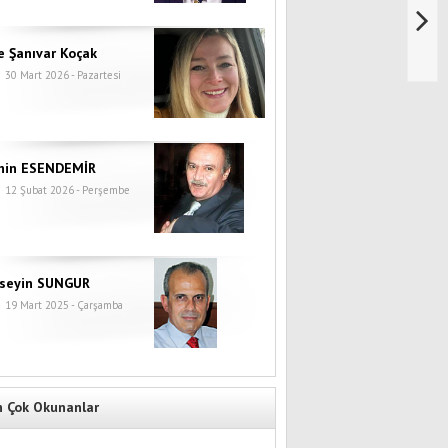
e Şanıvar Koçak
30 Mart 2026 - Pazartesi
hin ESENDEMİR
12 Şubat 2026 - Perşembe
seyin SUNGUR
19 Mart 2025 - Çarşamba
n Çok Okunanlar