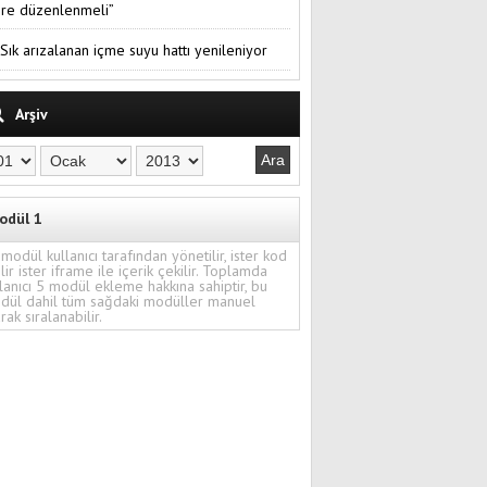
re düzenlenmeli”
Sık arızalanan içme suyu hattı yenileniyor
Arşiv
odül 1
modül kullanıcı tarafından yönetilir, ister kod
ilir ister iframe ile içerik çekilir. Toplamda
lanıcı 5 modül ekleme hakkına sahiptir, bu
dül dahil tüm sağdaki modüller manuel
rak sıralanabilir.