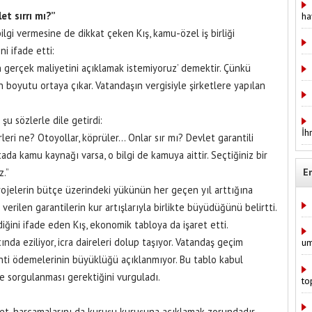
et sırrı mı?”
ha
bilgi vermesine de dikkat çeken Kış, kamu-özel iş birliği
i ifade etti:
rin gerçek maliyetini açıklamak istemiyoruz’ demektir. Çünkü
n boyutu ortaya çıkar. Vatandaşın vergisiyle şirketlere yapılan
 şu sözlerle dile getirdi:
İh
rleri ne? Otoyollar, köprüler… Onlar sır mı? Devlet garantili
tada kamu kaynağı varsa, o bilgi de kamuya aittir. Seçtiğiniz bir
z.”
E
rojelerin bütçe üzerindeki yükünün her geçen yıl arttığına
verilen garantilerin kur artışlarıyla birlikte büyüdüğünü belirtti.
ğini ifade eden Kış, ekonomik tabloya da işaret etti.
da eziliyor, icra daireleri dolup taşıyor. Vatandaş geçim
um
anti ödemelerinin büyüklüğü açıklanmıyor. Bu tablo kabul
de sorgulanması gerektiğini vurguladı.
to
let, harcamalarını da kuruşu kuruşuna açıklamak zorundadır.