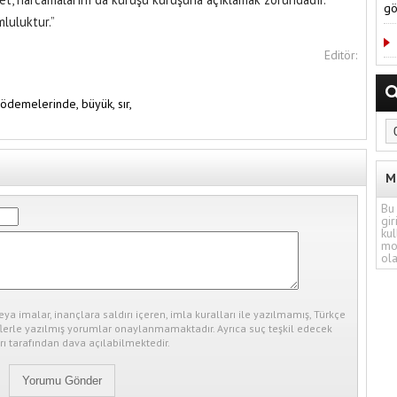
gö
mluluktur.”
Editör:
ödemelerinde,
büyük,
sır,
M
Bu 
gir
kul
mo
ola
eya imalar, inançlara saldırı içeren, imla kuralları ile yazılmamış, Türkçe
erle yazılmış yorumlar onaylanmamaktadır. Ayrıca suç teşkil edecek
ı tarafından dava açılabilmektedir.