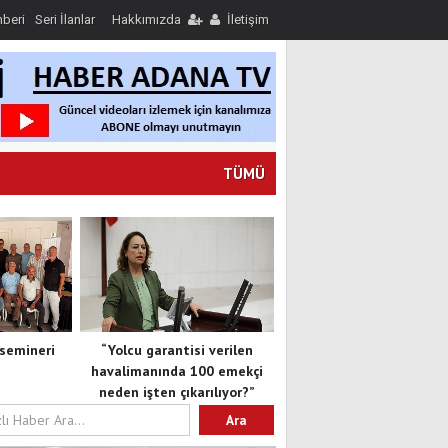
hberi
Seri İlanlar
Hakkımızda
İletişim
TÜMÜ
semineri
“Yolcu garantisi verilen
havalimanında 100 emekçi
neden işten çıkarılıyor?”