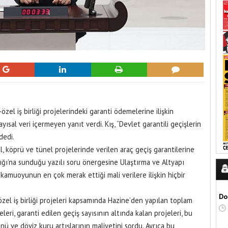
zel iş birliği projelerindeki garanti ödemelerine ilişkin
yısal veri içermeyen yanıt verdi. Kış, “Devlet garantili geçişlerin
dedi.
l, köprü ve tünel projelerinde verilen araç geçiş garantilerine
lığı’na sunduğu yazılı soru önergesine Ulaştırma ve Altyapı
 kamuoyunun en çok merak ettiği mali verilere ilişkin hiçbir
Do
el iş birliği projeleri kapsamında Hazine’den yapılan toplam
eri, garanti edilen geçiş sayısının altında kalan projeleri, bu
 ve döviz kuru artışlarının maliyetini sordu. Ayrıca bu