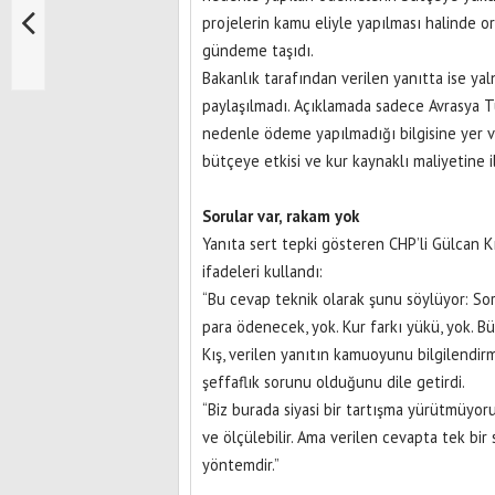
projelerin kamu eliyle yapılması halinde 
gündeme taşıdı.
Bakanlık tarafından verilen yanıtta ise ya
paylaşılmadı. Açıklamada sadece Avrasya Tü
nedenle ödeme yapılmadığı bilgisine yer v
bütçeye etkisi ve kur kaynaklı maliyetine il
Sorular var, rakam yok
Yanıta sert tepki gösteren CHP’li Gülcan K
ifadeleri kullandı:
“Bu cevap teknik olarak şunu söylüyor: Sor
para ödenecek, yok. Kur farkı yükü, yok. Büt
Kış, verilen yanıtın kamuoyunu bilgilendi
şeffaflık sorunu olduğunu dile getirdi.
“Biz burada siyasi bir tartışma yürütmüyor
ve ölçülebilir. Ama verilen cevapta tek bir 
yöntemdir.”