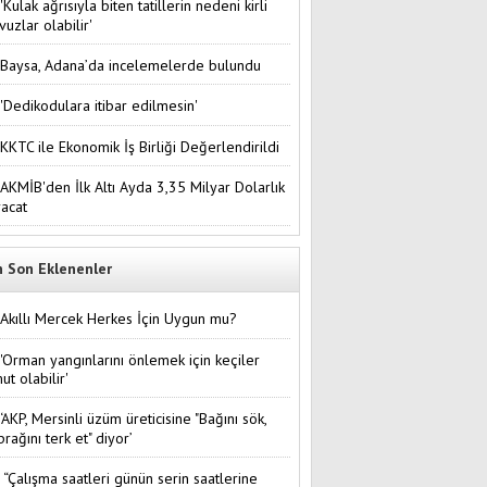
'Kulak ağrısıyla biten tatillerin nedeni kirli
vuzlar olabilir'
Baysa, Adana’da incelemelerde bulundu
'Dedikodulara itibar edilmesin'
KKTC ile Ekonomik İş Birliği Değerlendirildi
AKMİB'den İlk Altı Ayda 3,35 Milyar Dolarlık
racat
n Son Eklenenler
Akıllı Mercek Herkes İçin Uygun mu?
'Orman yangınlarını önlemek için keçiler
ut olabilir'
‘AKP, Mersinli üzüm üreticisine "Bağını sök,
prağını terk et" diyor’
“Çalışma saatleri günün serin saatlerine