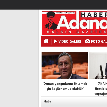
VİDEO GALERİ
FOTO GAL
'Orman yangınlarını önlemek
‘AKP,
için keçiler umut olabilir'
üreticis
toprağın
Haber