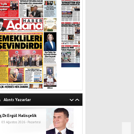
Alıntı Yazarlar
ç.Dr.Ergül Halisçelik
03 Ağustos 2026 - Pazartesi