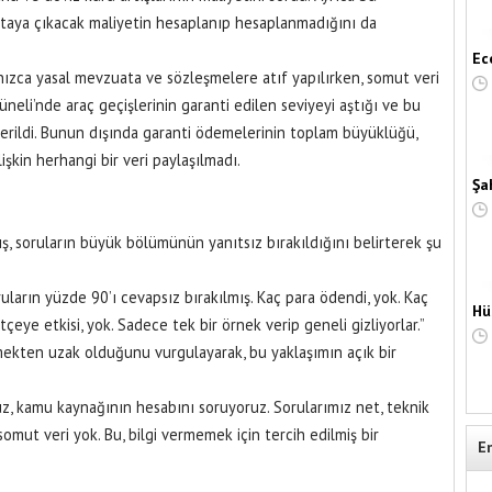
ortaya çıkacak maliyetin hesaplanıp hesaplanmadığını da
Ec
lnızca yasal mevzuata ve sözleşmelere atıf yapılırken, somut veri
neli’nde araç geçişlerinin garanti edilen seviyeyi aştığı ve bu
erildi. Bunun dışında garanti ödemelerinin toplam büyüklüğü,
işkin herhangi bir veri paylaşılmadı.
Şa
ış, soruların büyük bölümünün yanıtsız bırakıldığını belirterek şu
uların yüzde 90’ı cevapsız bırakılmış. Kaç para ödendi, yok. Kaç
Hü
çeye etkisi, yok. Sadece tek bir örnek verip geneli gizliyorlar.”
rmekten uzak olduğunu vurgulayarak, bu yaklaşımın açık bir
uz, kamu kaynağının hesabını soruyoruz. Sorularımız net, teknik
somut veri yok. Bu, bilgi vermemek için tercih edilmiş bir
E