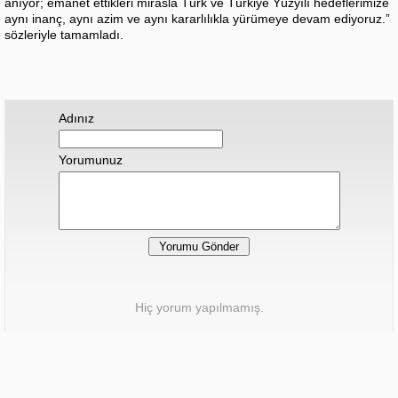
anıyor; emanet ettikleri mirasla Türk ve Türkiye Yüzyılı hedeflerimize
aynı inanç, aynı azim ve aynı kararlılıkla yürümeye devam ediyoruz.”
sözleriyle tamamladı.
Adınız
Yorumunuz
Hiç yorum yapılmamış.
Sonraki Haber