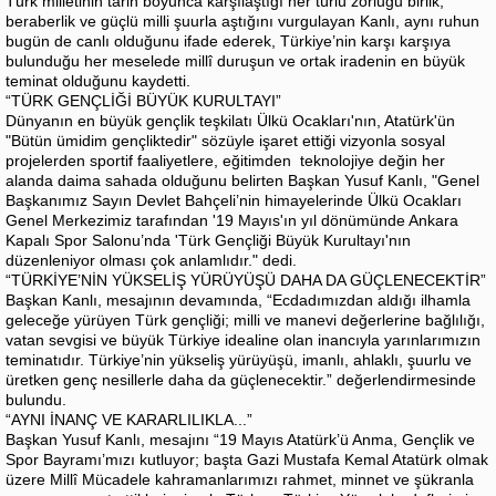
Türk milletinin tarih boyunca karşılaştığı her türlü zorluğu birlik,
beraberlik ve güçlü milli şuurla aştığını vurgulayan Kanlı, aynı ruhun
bugün de canlı olduğunu ifade ederek, Türkiye’nin karşı karşıya
bulunduğu her meselede millî duruşun ve ortak iradenin en büyük
teminat olduğunu kaydetti.
“TÜRK GENÇLİĞİ BÜYÜK KURULTAYI”
Dünyanın en büyük gençlik teşkilatı Ülkü Ocakları'nın, Atatürk'ün
"Bütün ümidim gençliktedir" sözüyle işaret ettiği vizyonla sosyal
projelerden sportif faaliyetlere, eğitimden teknolojiye değin her
alanda daima sahada olduğunu belirten Başkan Yusuf Kanlı, "Genel
Başkanımız Sayın Devlet Bahçeli’nin himayelerinde Ülkü Ocakları
Genel Merkezimiz tarafından '19 Mayıs'ın yıl dönümünde Ankara
Kapalı Spor Salonu’nda 'Türk Gençliği Büyük Kurultayı'nın
düzenleniyor olması çok anlamlıdır." dedi.
“TÜRKİYE’NİN YÜKSELİŞ YÜRÜYÜŞÜ DAHA DA GÜÇLENECEKTİR”
Başkan Kanlı, mesajının devamında, “Ecdadımızdan aldığı ilhamla
geleceğe yürüyen Türk gençliği; milli ve manevi değerlerine bağlılığı,
vatan sevgisi ve büyük Türkiye idealine olan inancıyla yarınlarımızın
teminatıdır. Türkiye’nin yükseliş yürüyüşü, imanlı, ahlaklı, şuurlu ve
üretken genç nesillerle daha da güçlenecektir.” değerlendirmesinde
bulundu.
“AYNI İNANÇ VE KARARLILIKLA...”
Başkan Yusuf Kanlı, mesajını “19 Mayıs Atatürk’ü Anma, Gençlik ve
Spor Bayramı’mızı kutluyor; başta Gazi Mustafa Kemal Atatürk olmak
üzere Millî Mücadele kahramanlarımızı rahmet, minnet ve şükranla