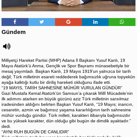
Gündem
Milliyetçi Hareket Partisi (MHP) Adana İl Başkanı Yusuf Kanlı, 19
Mayıs Atatürk’ü Anma, Gençlik ve Spor Bayramı münasebetiyle bir
mesaj yayımladı. Başkan Kanlı, 19 Mayıs 1919’un yalnızca bir tarih
değil; Türk milletinin esareti reddederek bağımsızlık uğruna topyekûn
ayağa kalktığı kutlu bir diriliş hareketi olduğunu ifade etti.
“19 MAYIS, TARİH SAHNESİNE MÜHÜR VURULAN GÜNDÜR”
Gazi Mustafa Kemal Atatürk’ün Samsun’a çıkarak Millî Mücadele’nin
ilk adımını atarken en büyük gücünü aziz Türk milletinin sarsılmaz
iradesinden aldığını belirten Başkan Yusuf Kanlı, “19 Mayıs; inancın,
cesaretin, azmin ve bağımsız yaşama kararlılığının tarih sahnesine
mühür vurduğu gündür. Türk milleti, karakteri itibarıyla bağımsızdır
ve bu yüksek karakter, dün olduğu gibi bugün de dimdik ayaktadır.”
dedi.
“AYNI RUH BUGÜN DE CANLIDIR”