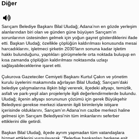
Diğer
Sarıçam Belediye Başkanı Bilal Uludağ; Adana’nın en gözde yerleşim
alanlarından biri olan ve günden güne büyüyen Sarıçam’ın
sorunlarının üstesinden gelmek için yoğun gayret gösterdiklerini ifade
etti. Başkan Uludağ; özellikle çöplüğün kaldırılması konusunda mesai
harcadıklarını, işletmeci şirketin 2030’ların sonuna kadar işletim
hakkı bulunduğunu, yaptıkları görüşmelerle orta noktada buluşup en
kısa zamanda çöplüğün kaldırılması noktasında uzlaşı
sağlayabileceklerine işaret etti.
Çukurova Gazeteciler Cemiyeti Başkanı Kurtul Çakın ve yönetim
kurulu üyelerini makamında ağırlayan Bilal Uludağ; Sarıçam’daki
belediye çalışmalarına ilişkin bilgi vererek, ilçedeki altyapı, temizlik,
asfalt ve park-yeşil alan projeleriyle ilgili değerlendirmelerde bulundu.
Uludağ; ilçenin altyapı sorununun çözümü için gerek Büyükşehir
Belediyesi gerekse merkezi idarenin ilgili birimleriyle istişare
içerisinde olduklarını, Sarıçam’ın Adana’nın cazibe merkezi haline
gelmesi için Sarıçam Belediyesi’nin tüm imkanlarını seferber
ettiklerini dile getirdi.
Başkan Bilal Uludağ, ilçede ayrım yapmadan tüm vatandaşlara
hizmet ettiklerini vurgulayarak, “Belediye başkanları herkese eşit