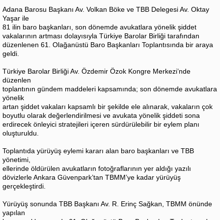
Adana Barosu Başkanı Av. Volkan Böke ve TBB Delegesi Av. Oktay
Yaşar ile
81 ilin baro başkanları, son dönemde avukatlara yönelik şiddet
vakalarının artması dolayısıyla Türkiye Barolar Birliği tarafından
düzenlenen 61. Olağanüstü Baro Başkanları Toplantısında bir araya
geldi.
Türkiye Barolar Birliği Av. Özdemir Özok Kongre Merkezi’nde
düzenlen
toplantının gündem maddeleri kapsamında; son dönemde avukatlara
yönelik
artan şiddet vakaları kapsamlı bir şekilde ele alınarak, vakaların çok
boyutlu olarak değerlendirilmesi ve avukata yönelik şiddeti sona
erdirecek önleyici stratejileri içeren sürdürülebilir bir eylem planı
oluşturuldu.
Toplantıda yürüyüş eylemi kararı alan baro başkanları ve TBB
yönetimi,
ellerinde öldürülen avukatların fotoğraflarının yer aldığı yazılı
dövizlerle Ankara Güvenpark’tan TBMM’ye kadar yürüyüş
gerçekleştirdi.
Yürüyüş sonunda TBB Başkanı Av. R. Erinç Sağkan, TBMM önünde
yapılan