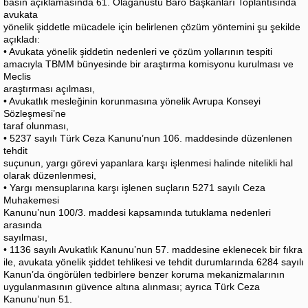
basın açıklamasında 61. Olağanüstü Baro Başkanları Toplantısında
avukata
yönelik şiddetle mücadele için belirlenen çözüm yöntemini şu şekilde
açıkladı:
• Avukata yönelik şiddetin nedenleri ve çözüm yollarının tespiti
amacıyla TBMM bünyesinde bir araştırma komisyonu kurulması ve
Meclis
araştırması açılması,
• Avukatlık mesleğinin korunmasına yönelik Avrupa Konseyi
Sözleşmesi’ne
taraf olunması,
• 5237 sayılı Türk Ceza Kanunu’nun 106. maddesinde düzenlenen
tehdit
suçunun, yargı görevi yapanlara karşı işlenmesi halinde nitelikli hal
olarak düzenlenmesi,
• Yargı mensuplarına karşı işlenen suçların 5271 sayılı Ceza
Muhakemesi
Kanunu’nun 100/3. maddesi kapsamında tutuklama nedenleri
arasında
sayılması,
• 1136 sayılı Avukatlık Kanunu’nun 57. maddesine eklenecek bir fıkra
ile, avukata yönelik şiddet tehlikesi ve tehdit durumlarında 6284 sayılı
Kanun’da öngörülen tedbirlere benzer koruma mekanizmalarının
uygulanmasının güvence altına alınması; ayrıca Türk Ceza
Kanunu’nun 51.