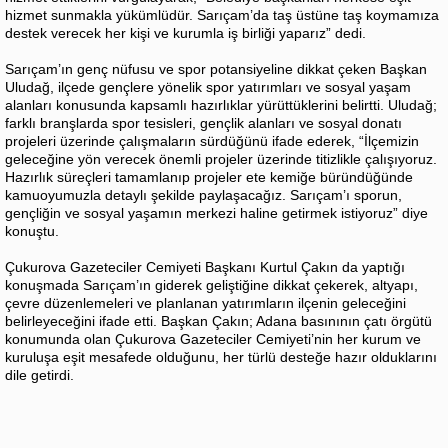
hizmet sunmakla yükümlüdür. Sarıçam’da taş üstüne taş koymamıza
destek verecek her kişi ve kurumla iş birliği yaparız” dedi.
Sarıçam’ın genç nüfusu ve spor potansiyeline dikkat çeken Başkan
Uludağ, ilçede gençlere yönelik spor yatırımları ve sosyal yaşam
alanları konusunda kapsamlı hazırlıklar yürüttüklerini belirtti. Uludağ;
farklı branşlarda spor tesisleri, gençlik alanları ve sosyal donatı
projeleri üzerinde çalışmaların sürdüğünü ifade ederek, “İlçemizin
geleceğine yön verecek önemli projeler üzerinde titizlikle çalışıyoruz.
Hazırlık süreçleri tamamlanıp projeler ete kemiğe büründüğünde
kamuoyumuzla detaylı şekilde paylaşacağız. Sarıçam’ı sporun,
gençliğin ve sosyal yaşamın merkezi haline getirmek istiyoruz” diye
konuştu.
Çukurova Gazeteciler Cemiyeti Başkanı Kurtul Çakın da yaptığı
konuşmada Sarıçam’ın giderek geliştiğine dikkat çekerek, altyapı,
çevre düzenlemeleri ve planlanan yatırımların ilçenin geleceğini
belirleyeceğini ifade etti. Başkan Çakın; Adana basınının çatı örgütü
konumunda olan Çukurova Gazeteciler Cemiyeti’nin her kurum ve
kuruluşa eşit mesafede olduğunu, her türlü desteğe hazır olduklarını
dile getirdi.