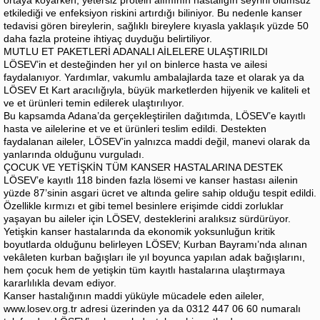
etkilediği ve enfeksiyon riskini artırdığı biliniyor. Bu nedenle kanser
tedavisi gören bireylerin, sağlıklı bireylere kıyasla yaklaşık yüzde 50
daha fazla proteine ihtiyaç duyduğu belirtiliyor.
MUTLU ET PAKETLERİ ADANALI AİLELERE ULAŞTIRILDI
LÖSEV’in et desteğinden her yıl on binlerce hasta ve ailesi
faydalanıyor. Yardımlar, vakumlu ambalajlarda taze et olarak ya da
LÖSEV Et Kart aracılığıyla, büyük marketlerden hijyenik ve kaliteli et
ve et ürünleri temin edilerek ulaştırılıyor.
Bu kapsamda Adana’da gerçekleştirilen dağıtımda, LÖSEV’e kayıtlı
hasta ve ailelerine et ve et ürünleri teslim edildi. Destekten
faydalanan aileler, LÖSEV’in yalnızca maddi değil, manevi olarak da
yanlarında olduğunu vurguladı.
ÇOCUK VE YETİŞKİN TÜM KANSER HASTALARINA DESTEK
LÖSEV’e kayıtlı 118 binden fazla lösemi ve kanser hastası ailenin
yüzde 87’sinin asgari ücret ve altında gelire sahip olduğu tespit edildi.
Özellikle kırmızı et gibi temel besinlere erişimde ciddi zorluklar
yaşayan bu aileler için LÖSEV, desteklerini aralıksız sürdürüyor.
Yetişkin kanser hastalarında da ekonomik yoksunluğun kritik
boyutlarda olduğunu belirleyen LÖSEV; Kurban Bayramı’nda alınan
vekâleten kurban bağışları ile yıl boyunca yapılan adak bağışlarını,
hem çocuk hem de yetişkin tüm kayıtlı hastalarına ulaştırmaya
kararlılıkla devam ediyor.
Kanser hastalığının maddi yüküyle mücadele eden aileler,
www.losev.org.tr adresi üzerinden ya da 0312 447 06 60 numaralı