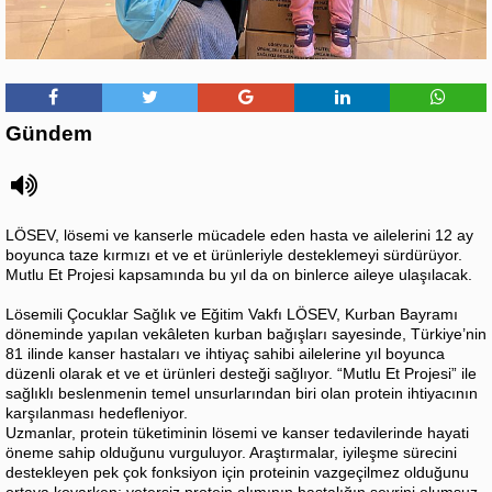
Gündem
LÖSEV, lösemi ve kanserle mücadele eden hasta ve ailelerini 12 ay
boyunca taze kırmızı et ve et ürünleriyle desteklemeyi sürdürüyor.
Mutlu Et Projesi kapsamında bu yıl da on binlerce aileye ulaşılacak.
Lösemili Çocuklar Sağlık ve Eğitim Vakfı LÖSEV, Kurban Bayramı
döneminde yapılan vekâleten kurban bağışları sayesinde, Türkiye’nin
81 ilinde kanser hastaları ve ihtiyaç sahibi ailelerine yıl boyunca
düzenli olarak et ve et ürünleri desteği sağlıyor. “Mutlu Et Projesi” ile
sağlıklı beslenmenin temel unsurlarından biri olan protein ihtiyacının
karşılanması hedefleniyor.
Uzmanlar, protein tüketiminin lösemi ve kanser tedavilerinde hayati
öneme sahip olduğunu vurguluyor. Araştırmalar, iyileşme sürecini
destekleyen pek çok fonksiyon için proteinin vazgeçilmez olduğunu
ortaya koyarken; yetersiz protein alımının hastalığın seyrini olumsuz