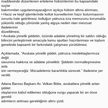
maddesinde düzenlenen erteleme hükümlerinin bu kapsamdaki
suçlar
bakımından uygulanmayacağının açıkça hüküm altına alınması,
• Haciz ve keşif işlemlerinde kolluk kuvvetlerinin hazır bulunmasının
zorunlu hale getirilmesi; kolluğun yalnızca icra memurunu korumakla
yükümlü olduğu yönünde yanlış algıya neden olan mevzuat
ifadelerinin
düzeltilmesi,
• Avukata yönelik şiddetin, özünde adalete yönelmiş bir saldırı olduğu
bilincini yerleştirmek amacıyla kamu spotları hazırlanması ve toplum
genelinde kapsamlı bir farkındalık çalışması yürütülmesi.
Açıklamada, “Avukata yönelik şiddet, yalnızca meslektaşlarımıza
değil;
savunma hakkına ve adalete yöneliktir. Şiddetin normalleşmesine
asla
izin vermeyeceğiz. Mücadelemiz kararlılıkla sürecek.” ifadesine yer
verildi.
Adana Barosu Başkanı Av. Volkan Böke, avukatlara yönelik artan
şiddet
olaylarının kabul edilemez olduğuna vurgu yaparak bir an önce
gerekli
adımların atılması gerektiğinin altını çizdi.