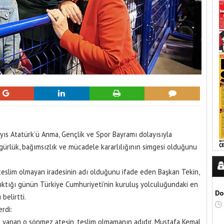
ıs Atatürk’ü Anma, Gençlik ve Spor Bayramı dolayısıyla
ürlük, bağımsızlık ve mücadele kararlılığının simgesi olduğunu
n teslim olmayan iradesinin adı olduğunu ifade eden Başkan Tekin,
ıktığı günün Türkiye Cumhuriyeti’nin kuruluş yolculuğundaki en
Do
belirtti.
rdi:
de yanan o sönmez ateşin, teslim olmamanın adıdır. Mustafa Kemal