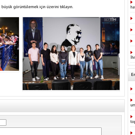
 büyük görüntülemek için üzerini tıklayın.
ha
İh
E
um
to