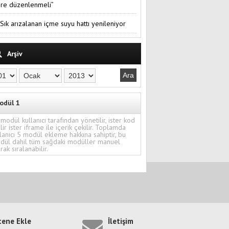
re düzenlenmeli”
Sık arızalanan içme suyu hattı yenileniyor
Arşiv
odül 1
modül kullanıcı tarafından yönetilir, ister kod
ilir ister iframe ile içerik çekilir. Toplamda
lanıcı 5 modül ekleme hakkına sahiptir, bu
dül dahil tüm sağdaki modüller manuel
rak sıralanabilir.
tene Ekle
İletişim