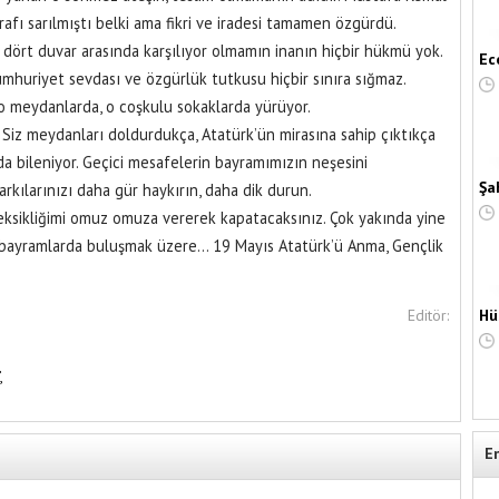
afı sarılmıştı belki ama fikri ve iradesi tamamen özgürdü.
dört duvar arasında karşılıyor olmamın inanın hiçbir hükmü yok.
Ec
cumhuriyet sevdası ve özgürlük tutkusu hiçbir sınıra sığmaz.
o meydanlarda, o coşkulu sokaklarda yürüyor.
… Siz meydanları doldurdukça, Atatürk’ün mirasına sahip çıktıkça
a bileniyor. Geçici mesafelerin bayramımızın neşesini
Şa
arkılarınızı daha gür haykırın, daha dik durun.
 eksikliğimi omuz omuza vererek kapatacaksınız. Çok yakında yine
bayramlarda buluşmak üzere… 19 Mayıs Atatürk’ü Anma, Gençlik
Editör:
Hü
,
E