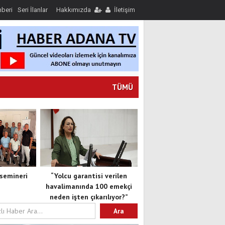
hberi
Seri İlanlar
Hakkımızda
İletişim
TÜMÜ
semineri
“Yolcu garantisi verilen
havalimanında 100 emekçi
neden işten çıkarılıyor?”