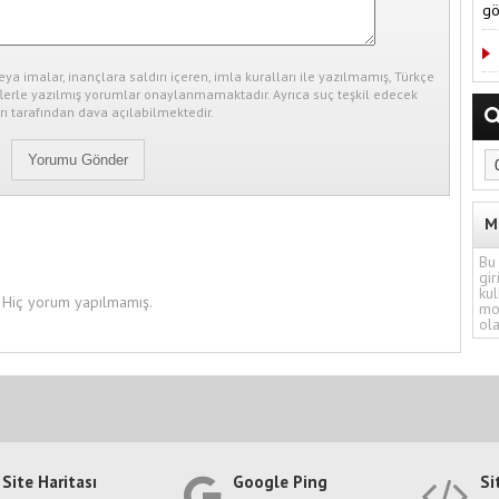
gö
eya imalar, inançlara saldırı içeren, imla kuralları ile yazılmamış, Türkçe
erle yazılmış yorumlar onaylanmamaktadır. Ayrıca suç teşkil edecek
ı tarafından dava açılabilmektedir.
M
Bu 
gir
kul
Hiç yorum yapılmamış.
mo
ola
Site Haritası
Google Ping
Si