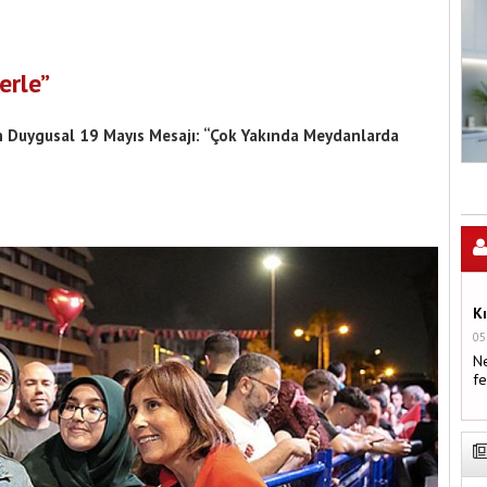
erle”
n Duygusal 19 Mayıs Mesajı: “Çok Yakında Meydanlarda
K
05
Ne
fe