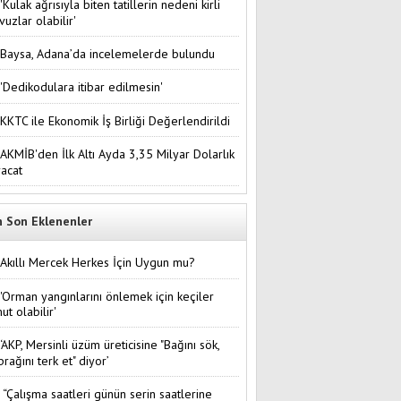
'Kulak ağrısıyla biten tatillerin nedeni kirli
vuzlar olabilir'
Baysa, Adana’da incelemelerde bulundu
'Dedikodulara itibar edilmesin'
KKTC ile Ekonomik İş Birliği Değerlendirildi
AKMİB'den İlk Altı Ayda 3,35 Milyar Dolarlık
racat
n Son Eklenenler
Akıllı Mercek Herkes İçin Uygun mu?
'Orman yangınlarını önlemek için keçiler
ut olabilir'
‘AKP, Mersinli üzüm üreticisine "Bağını sök,
prağını terk et" diyor’
“Çalışma saatleri günün serin saatlerine