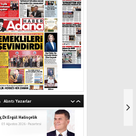
Alıntı Yazarlar
ç.Dr.Ergül Halisçelik
03 Ağustos 2026 - Pazartesi