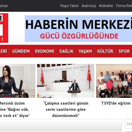
 umut
k, toprağını
Rüya Tabiri
Astroloji
Anketler
Firma Re
 göre
r
ERI
GÜNDEM
EKONOMI
SAĞLIK
YAŞAM
KÜLTÜR
SPOR
 Mersinli üzüm
“Çalışma saatleri günün
TSYD’de eğitim 
ine "Bağını sök,
serin saatlerine göre
ı terk et" diyor’
düzenlenmeli”