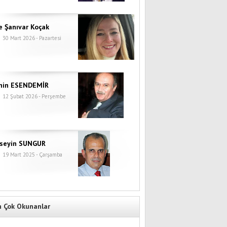
e Şanıvar Koçak
30 Mart 2026 - Pazartesi
hin ESENDEMİR
12 Şubat 2026 - Perşembe
seyin SUNGUR
19 Mart 2025 - Çarşamba
n Çok Okunanlar