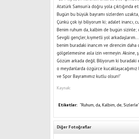
Atatürk Samsun’a doğru yola çıktığında etr
Bugün bu büyük bayramı sizlerden uzakta, 
Çünkü çok iyi biliyorum ki; adalet inancı, 
Benim ruhum da, kalbim de bugün sizinle; 
Sevgili gençler, kıymetli yol arkadaşlarım
benim buradaki inancım ve direncim daha d
gölgelemesine asla izin vermeyin. Aksine, ş
Gözüm arkada değil. Biliyorum ki buradaki
o meydanlarda özgürce kucaklaşacağımız 
ve Spor Bayramımız kutlu olsun!”
Kaynak:
Etiketler:
“Ruhum,
da,
Kalbim,
de,
Sizlerle”
Diğer Fotoğraflar