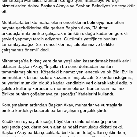
Mithatpaşa Mahallesi Muhtarı Cengiz Şen, mahalleye verdiği
hizmetlerden dolayı Başkan Akay’a ve Seyhan Belediyesi’ne teşekkür
etti.
Muhtarlarla birlikte mahallelerin önceliklerini belirleyip hizmetleri
hayata geçirdiklerine dile getiren Başkan Akay, "Muhtar
arkadaşlarımla birlikte çalışarak mümkün olduğu kadar en gerekli
şeyleri yapmayı tercih ediyoruz. Gücümüz yettiğince bunları
tamamlayacağız. Sizin öncelikleriniz, talepleriniz ve birlikte
çalışmamız önemli” dedi.
Mithatpaşa’da birkaç yere daha yeşil alan kazandırmak istediklerini
aktaran Başkan Akay, “İnşallah bu sene dolmadan bunları
tamamlamış oluruz. Köşedeki binamız yenilenecek ve bir Bilgi Evi ile
bir muhtarlık binası sizlere kazandırılmış olacak. Sizlerden isteğimiz;
bu yerleri mümkün olduğu kadar kendinizin yeri olarak kabul edip, o
şekilde kullanıp korursanız memnun oluruz. Bunlar sizin malınız.
Birlikte bunları çoğaltmaya çalışacağız” ifadelerini kullandı.
Konuşmaların ardından Başkan Akay, muhtarlar ve yurttaşlarla
birlikte kurdeleyi keserek parkın açılışını gerçekleştirdi.
Küçüklerin oynayabileceği, büyüklerin dinlenebileceği parkın
açılışında çocukların oyun alanlarındaki mutluluğu dikkati çekti.
Başkan Akay parkta çocuklarla birlikte anı fotoğrafları çektirirken,