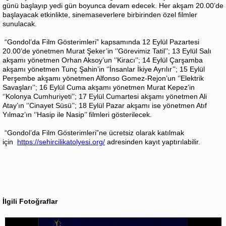
günü başlayıp yedi gün boyunca devam edecek. Her akşam 20.00’de
başlayacak etkinlikte, sinemaseverlere birbirinden özel filmler
sunulacak.
“Gondol’da Film Gösterimleri” kapsamında 12 Eylül Pazartesi
20.00’de yönetmen Murat Şeker’in ‘’Görevimiz Tatil’’; 13 Eylül Salı
akşamı yönetmen Orhan Aksoy’un ‘’Kiracı’’; 14 Eylül Çarşamba
akşamı yönetmen Tunç Şahin’in ‘’İnsanlar İkiye Ayrılır’’; 15 Eylül
Perşembe akşamı yönetmen Alfonso Gomez-Rejon’un ‘’Elektrik
Savaşları’’; 16 Eylül Cuma akşamı yönetmen Murat Kepez’in
‘’Kolonya Cumhuriyeti’’; 17 Eylül Cumartesi akşamı yönetmen Ali
Atay’ın ‘’Cinayet Süsü’’; 18 Eylül Pazar akşamı ise yönetmen Atıf
Yılmaz’ın ‘’Hasip ile Nasip’’ filmleri gösterilecek.
“Gondol’da Film Gösterimleri”ne ücretsiz olarak katılmak
için
https://sehircilikatolyesi.org/
adresinden kayıt yaptırılabilir.
İlgili Fotoğraflar