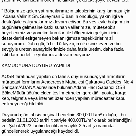
" Bölgemize gelen yatırımcılarımızın taleplerinin karşılanması için
Adana Valimiz Sn. Süleyman
El
ban
'ın öncülüğü, yakın ilgi ve
desteğiyle çalışmalarımız devam ediyor. Bu vesileyle bölgemizin
bugünlere gelmesine katkı sunan valilerimize, müteşebbis
heyetlerimiz ve yönetim kurulları ile bölgemizin gelişimi için
desteklerini esirgemeyen bakanlığımıza teşekkürlerimizi
sunuyorum. Daha güçlü bir Türkiye için ülkesini seven ve bu
sevgiyle üreten sanayicilerimizle daha fazla üretim, daha fazla
istihdam hedefi ile yolumuza devam ediyoruz."
KAMUOYUNA DUYURU YAPILDI
AOSB tarafından yapılan ön tahsis duyurusunda; yatırımcıların
müracaat formlarını Acıdereosb Mahallesi Çukurova Caddesi No:4
Sarıçam/ADANA adresinde bulunan Adana Hacı Sabancı OSB
BölgeMüdürlüğü’ne elden teslim etmeleri gerektiği, posta, kargo,
kep, telgrafla veya internet üzerinden yapılan müracaatlar kabul
edilmeyeceği bildirildi.
Duyuruda; ön tahsis peşinat bedelinin 300,00TL/m² olduğu, bu
bedelin 01.01.2023 tarihi itibariyle 400,00TL/m² olarak belirlendiğini
ve Şubat/2023 tarihinden itibaren aylık 2,5 artış oranında
güncellenerek uygulanacağı kaydedildi.