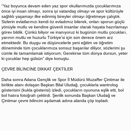
“Yaz boyunca devam eden yaz spor okullarımızda çocuklarımıza
önce iyi insan olmayı, sonra iyi vatandaş olmayı ve spor kültürüyle
sağlıklı yaşamayı ilke edinmiş bireyler olmayı öğretmeye çalıştık.
Sizlerin evlatlarınızı kendi öz evladımız bilerek, onları sporun güçlü
yönüyle mutlu ve kendine güvenli insanlar olarak hayata hazırlamayı
görev bildik. Çünkü biliyor ve inanıyoruz ki bugünün mutlu çocukları,
yarının mutlu ve huzurlu Türkiye’si için son derece önem arz
etmektedir. Bu duygu ve düşüncelerle yeni eğitim ve öğretim
döneminde tüm çocuklarımıza sonsuz başarılar diliyor, sözlerimi şu
cümle ile tamamlamak istiyorum; Gerekirse tüm dünya dursun, yeter
ki çocuklar hep gülsün” diye konuştu.
ÇEVRE BİLİNCİNE DİKKAT ÇEKTİLER
Daha sonra Adana Gençlik ve Spor İl Müdürü Muzaffer Çintimar ile
birlikte alanı dolaşan Başkan Bilal Uludağ, çocuklarla wantrolog
gösterisini (kukla gösterisi) izledi, çocukların oyununa eşlik etti, bol
bol hatıra fotoğrafı çektirdi. Şenlik sonunda Başkan Uludağ ve
Çintimar çevre bilincini aşılamak adına alanda çöp topladı.