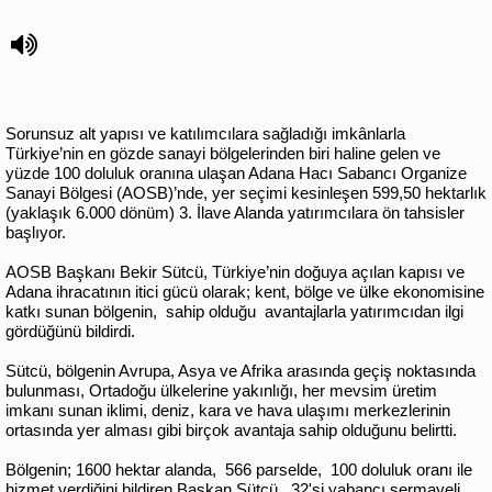
Sorunsuz alt yapısı ve katılımcılara sağladığı imkânlarla
Türkiye’nin en gözde sanayi bölgelerinden biri haline gelen ve
yüzde 100 doluluk oranına ulaşan Adana Hacı Sabancı Organize
Sanayi Bölgesi (AOSB)’nde, yer seçimi kesinleşen 599,50 hektarlık
(yaklaşık 6.000 dönüm) 3. İlave Alanda yatırımcılara ön tahsisler
başlıyor.
AOSB Başkanı Bekir Sütcü, Türkiye’nin doğuya açılan kapısı ve
Adana ihracatının itici gücü olarak; kent, bölge ve ülke ekonomisine
katkı sunan bölgenin, sahip olduğu avantajlarla yatırımcıdan ilgi
gördüğünü bildirdi.
Sütcü, bölgenin Avrupa, Asya ve Afrika arasında geçiş noktasında
bulunması, Ortadoğu ülkelerine yakınlığı, her mevsim üretim
imkanı sunan iklimi, deniz, kara ve hava ulaşımı merkezlerinin
ortasında yer alması gibi birçok avantaja sahip olduğunu belirtti.
Bölgenin; 1600 hektar alanda, 566 parselde, 100 doluluk oranı ile
hizmet verdiğini bildiren Başkan Sütcü, 32'si yabancı sermayeli