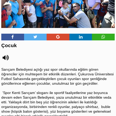
Çocuk
Sarıçam Belediyesi açtığı yaz spor okullarında eğitim gören
öğrenciler için muhteşem bir etkinlik düzenleri. Çukurova Üniversitesi
Futbol Sahasında gerçekleştirilen çocuk oyunları spor şenliğinde
gönüllerince eğlenen çocuklar, unutulmaz bir gün geçirdiler.
‘Spor Kenti Sarıçam’ sloganı ile sportif faaliyetlerine yaz boyunca
devam eden Sarıçam Belediyesi, yaza unutulmaz bir etkinlikle veda
etti. Yaklaşık dört bin beş yüz öğrencinin aileleri ile katıldığı
organizasyonda, birbirinden renkli oyunlar, palyaço sihirbaz, buble
show (köpük balon gösterisi), yüz boyama gösterileri ve geleneksel
oyunlar gibi birçok etkinlik gerçekleştirildi.