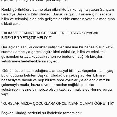
Renkli görüntülere sahne olan etkinlikte bir konuşma yapan Sarıçam
Belediye Başkanı Bilal Uludağ, Büyük ve güçlü Türkiye için, sadece
bilim ve teknoloji alanında gelişmeler elde etmenin yeterli olmadığına
dikkati çekti.
“BİLİM VE TEKNİKTEKİ GELİŞMELERİ ORTAYA KOYACAK
BİREYLER YETİŞTİRMELİYİZ”
Her açıdan sağlıklı çocuklar yetiştirilebilmesine bir nebze olsun katkı
sunmak amacıyla gerçekleştirdikleri etkinlikle, bilim ve teknikteki
gelişmeleri ortaya koyacak ruhen ve bedenen sağlıklı bireyleri
yetiştirmeyi hedeflediklerini söyledi.
Günümüzde insanı odağına alan sosyal bilim yaklaşımlarına ihtiyaç
bulunduğunu belirten Başkan Uludağ gerçekleştirdikleri bilimsel
hassasiyete dayalı ve hep birlikte spor oyunlarıyla eğlendiğimiz bu
çalışmayla mutlu, huzurlu ve her açıdan sağlıklı çocuklar
yetiştirilebilmesine bir nebze olsun katkı sunmak istediklerine vurgu
yaptı.
“KURSLARIMIZDA ÇOCUKLARA ÖNCE İNSAN OLMAYI ÖĞRETTİK”
Başkan Uludağ sözlerini şu ifadelerle tamamladı: