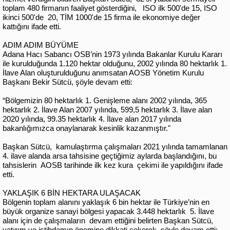
toplam 480 firmanın faaliyet gösterdiğini, ISO ilk 500'de 15, ISO
ikinci 500'de 20, TİM 1000'de 15 firma ile ekonomiye değer
kattığını ifade etti.
ADIM ADIM BÜYÜME
Adana Hacı Sabancı OSB’nin 1973 yılında Bakanlar Kurulu Kararı
ile kurulduğunda 1.120 hektar olduğunu, 2002 yılında 80 hektarlık 1.
İlave Alan oluşturulduğunu anımsatan AOSB Yönetim Kurulu
Başkanı Bekir Sütcü, şöyle devam etti:
“Bölgemizin 80 hektarlık 1. Genişleme alanı 2002 yılında, 365
hektarlık 2. İlave Alan 2007 yılında, 599,5 hektarlık 3. İlave alan
2020 yılında, 99.35 hektarlık 4. İlave alan 2017 yılında
bakanlığımızca onaylanarak kesinlik kazanmıştır."
Başkan Sütcü, kamulaştırma çalışmaları 2021 yılında tamamlanan
4. ilave alanda arsa tahsisine geçtiğimiz aylarda başlandığını, bu
tahsislerin AOSB tarihinde ilk kez kura çekimi ile yapıldığını ifade
etti.
YAKLAŞIK 6 BİN HEKTARA ULAŞACAK
Bölgenin toplam alanını yaklaşık 6 bin hektar ile Türkiye’nin en
büyük organize sanayi bölgesi yapacak 3.448 hektarlık 5. İlave
alanı için de çalışmaların devam ettiğini belirten Başkan Sütcü,
yatırım ve istihdamın önemine dikkati çekerek, şöyle devam etti: