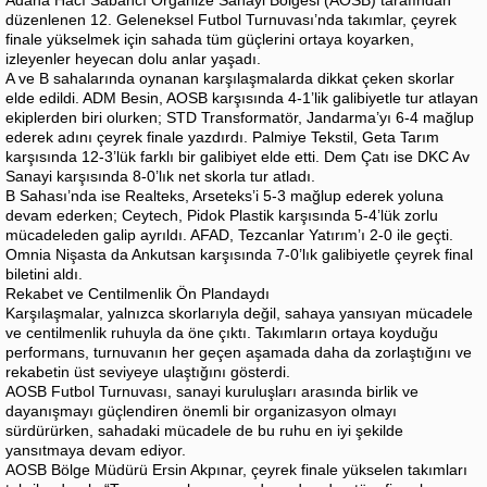
Adana Hacı Sabancı Organize Sanayi Bölgesi (AOSB) tarafından
düzenlenen 12. Geleneksel Futbol Turnuvası’nda​ takımlar, çeyrek
finale yükselmek için sahada tüm güçlerini ortaya koyarken,
izleyenler heyecan dolu anlar yaşadı.
A ve B sahalarında oynanan karşılaşmalarda dikkat çeken skorlar
elde edildi. ADM Besin, AOSB karşısında 4-1’lik galibiyetle tur atlayan
ekiplerden biri olurken; STD Transformatör, Jandarma’yı 6-4 mağlup
ederek adını çeyrek finale yazdırdı. Palmiye Tekstil, Geta Tarım
karşısında 12-3’lük farklı bir galibiyet elde etti. Dem Çatı ise DKC Av
Sanayi karşısında 8-0’lık net skorla tur atladı.
B Sahası’nda ise Realteks, Arseteks’i 5-3 mağlup ederek yoluna
devam ederken; Ceytech, Pidok Plastik karşısında 5-4’lük zorlu
mücadeleden galip ayrıldı. AFAD, Tezcanlar Yatırım’ı 2-0 ile geçti.
Omnia Nişasta da Ankutsan karşısında 7-0’lık galibiyetle çeyrek final
biletini aldı.
Rekabet ve Centilmenlik Ön Plandaydı
​Karşılaşmalar​, yalnızca skorlarıyla değil, sahaya yansıyan mücadele
ve centilmenlik ruhuyla da öne çıktı. Takımların ortaya koyduğu
performans, turnuvanın her geçen aşamada daha da zorlaştığını ve
rekabetin üst seviyeye ulaştığını gösterdi.
AOSB Futbol Turnuvası, sanayi kuruluşları arasında birlik ve
dayanışmayı güçlendiren önemli bir organizasyon olmayı
sürdürürken, sahadaki mücadele de bu ruhu en iyi şekilde
yansıtmaya devam ediyor.
AOSB Bölge Müdürü Ersin Akpınar, çeyrek finale yükselen takımları