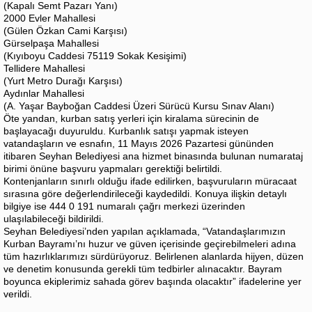
(Kapalı Semt Pazarı Yanı)
2000 Evler Mahallesi
(Gülen Özkan Cami Karşısı)
Gürselpaşa Mahallesi
(Kıyıboyu Caddesi 75119 Sokak Kesişimi)
Tellidere Mahallesi
(Yurt Metro Durağı Karşısı)
Aydınlar Mahallesi
(A. Yaşar Bayboğan Caddesi Üzeri Sürücü Kursu Sınav Alanı)
Öte yandan, kurban satış yerleri için kiralama sürecinin de
başlayacağı duyuruldu. Kurbanlık satışı yapmak isteyen
vatandaşların ve esnafın, 11 Mayıs 2026 Pazartesi gününden
itibaren Seyhan Belediyesi ana hizmet binasında bulunan numarataj
birimi önüne başvuru yapmaları gerektiği belirtildi.
Kontenjanların sınırlı olduğu ifade edilirken, başvuruların müracaat
sırasına göre değerlendirileceği kaydedildi. Konuya ilişkin detaylı
bilgiye ise 444 0 191 numaralı çağrı merkezi üzerinden
ulaşılabileceği bildirildi.
Seyhan Belediyesi’nden yapılan açıklamada, “Vatandaşlarımızın
Kurban Bayramı’nı huzur ve güven içerisinde geçirebilmeleri adına
tüm hazırlıklarımızı sürdürüyoruz. Belirlenen alanlarda hijyen, düzen
ve denetim konusunda gerekli tüm tedbirler alınacaktır. Bayram
boyunca ekiplerimiz sahada görev başında olacaktır” ifadelerine yer
verildi.