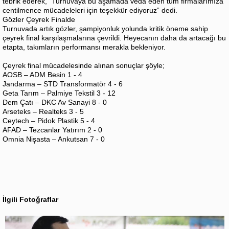
tebrik ederek, “Turnuvaya bu aşamada veda eden tüm firmalarımıza
centilmence mücadeleleri için teşekkür ediyoruz” dedi.
Gözler Çeyrek Finalde
Turnuvada artık gözler, şampiyonluk yolunda kritik öneme sahip
çeyrek final karşılaşmalarına çevrildi. Heyecanın daha da artacağı bu
etapta, takımların performansı merakla bekleniyor.
Çeyrek final mücadelesinde alınan sonuçlar şöyle;
AOSB – ADM Besin 1 - 4
Jandarma – STD Transformatör 4 - 6
Geta Tarım – Palmiye Tekstil 3 - 12
Dem Çatı – DKC Av Sanayi 8 - 0
Arseteks – Realteks 3 - 5
Ceytech – Pidok Plastik 5 - 4
AFAD – Tezcanlar Yatırım 2 - 0
Omnia Nişasta – Ankutsan 7 - 0
İlgili Fotoğraflar