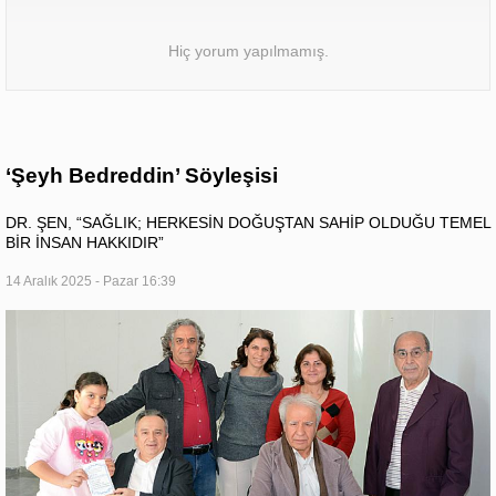
Hiç yorum yapılmamış.
‘Şeyh Bedreddin’ Söyleşisi
DR. ŞEN, “SAĞLIK; HERKESİN DOĞUŞTAN SAHİP OLDUĞU TEMEL
BİR İNSAN HAKKIDIR”
14 Aralık 2025 - Pazar 16:39