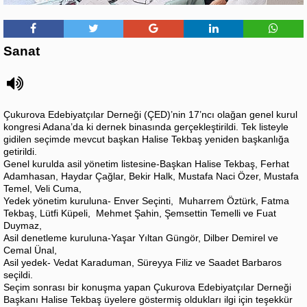
Sanat
Çukurova Edebiyatçılar Derneği (ÇED)’nin 17’ncı olağan genel kurul
kongresi Adana’da ki dernek binasında gerçekleştirildi. Tek listeyle
gidilen seçimde mevcut başkan Halise Tekbaş yeniden başkanlığa
getirildi.
Genel kurulda asil yönetim listesine-Başkan Halise Tekbaş, Ferhat
Adamhasan, Haydar Çağlar, Bekir Halk, Mustafa Naci Özer, Mustafa
Temel, Veli Cuma,
Yedek yönetim kuruluna- Enver Seçinti, Muharrem Öztürk, Fatma
Tekbaş, Lütfi Küpeli, Mehmet Şahin, Şemsettin Temelli ve Fuat
Duymaz,
Asil denetleme kuruluna-Yaşar Yıltan Güngör, Dilber Demirel ve
Cemal Ünal,
Asil yedek- Vedat Karaduman, Süreyya Filiz ve Saadet Barbaros
seçildi.
Seçim sonrası bir konuşma yapan Çukurova Edebiyatçılar Derneği
Başkanı Halise Tekbaş üyelere göstermiş oldukları ilgi için teşekkür