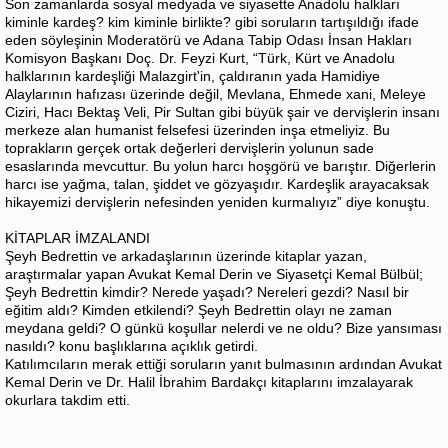
Son zamanlarda sosyal medyada ve siyasette Anadolu halkları
kiminle kardeş? kim kiminle birlikte? gibi soruların tartışıldığı ifade
eden söyleşinin Moderatörü ve Adana Tabip Odası İnsan Hakları
Komisyon Başkanı Doç. Dr. Feyzi Kurt, “Türk, Kürt ve Anadolu
halklarının kardeşliği Malazgirt'in, çaldıranın yada Hamidiye
Alaylarının hafızası üzerinde değil, Mevlana, Ehmede xani, Meleye
Ciziri, Hacı Bektaş Veli, Pir Sultan gibi büyük şair ve dervişlerin insanı
merkeze alan humanist felsefesi üzerinden inşa etmeliyiz. Bu
toprakların gerçek ortak değerleri dervişlerin yolunun sade
esaslarında mevcuttur. Bu yolun harcı hoşgörü ve barıştır. Diğerlerin
harcı ise yağma, talan, şiddet ve gözyaşıdır. Kardeşlik arayacaksak
hikayemizi dervişlerin nefesinden yeniden kurmalıyız” diye konuştu.
KİTAPLAR İMZALANDI
Şeyh Bedrettin ve arkadaşlarının üzerinde kitaplar yazan,
araştırmalar yapan Avukat Kemal Derin ve Siyasetçi Kemal Bülbül;
Şeyh Bedrettin kimdir? Nerede yaşadı? Nereleri gezdi? Nasıl bir
eğitim aldı? Kimden etkilendi? Şeyh Bedrettin olayı ne zaman
meydana geldi? O günkü koşullar nelerdi ve ne oldu? Bize yansıması
nasıldı? konu başlıklarına açıklık getirdi.
Katılımcıların merak ettiği soruların yanıt bulmasının ardından Avukat
Kemal Derin ve Dr. Halil İbrahim Bardakçı kitaplarını imzalayarak
okurlara takdim etti.