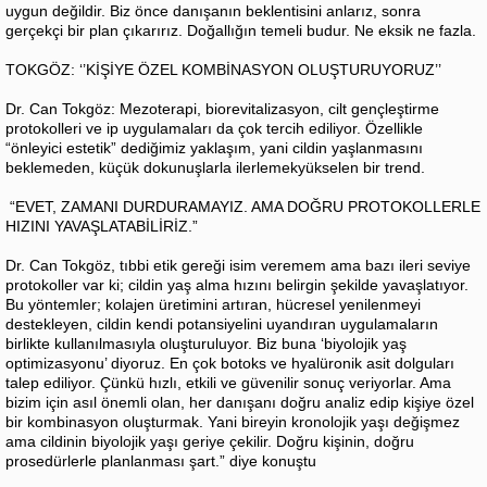
uygun değildir. Biz önce danışanın beklentisini anlarız, sonra
gerçekçi bir plan çıkarırız. Doğallığın temeli budur. Ne eksik ne fazla.
TOKGÖZ: ‘’KİŞİYE ÖZEL KOMBİNASYON OLUŞTURUYORUZ’’
Dr. Can Tokgöz: Mezoterapi, biorevitalizasyon, cilt gençleştirme
protokolleri ve ip uygulamaları da çok tercih ediliyor. Özellikle
“önleyici estetik” dediğimiz yaklaşım, yani cildin yaşlanmasını
beklemeden, küçük dokunuşlarla ilerlemekyükselen bir trend.
“EVET, ZAMANI DURDURAMAYIZ. AMA DOĞRU PROTOKOLLERLE
HIZINI YAVAŞLATABİLİRİZ.”
Dr. Can Tokgöz, tıbbi etik gereği isim veremem ama bazı ileri seviye
protokoller var ki; cildin yaş alma hızını belirgin şekilde yavaşlatıyor.
Bu yöntemler; kolajen üretimini artıran, hücresel yenilenmeyi
destekleyen, cildin kendi potansiyelini uyandıran uygulamaların
birlikte kullanılmasıyla oluşturuluyor. Biz buna ‘biyolojik yaş
optimizasyonu’ diyoruz. En çok botoks ve hyalüronik asit dolguları
talep ediliyor. Çünkü hızlı, etkili ve güvenilir sonuç veriyorlar. Ama
bizim için asıl önemli olan, her danışanı doğru analiz edip kişiye özel
bir kombinasyon oluşturmak. Yani bireyin kronolojik yaşı değişmez
ama cildinin biyolojik yaşı geriye çekilir. Doğru kişinin, doğru
prosedürlerle planlanması şart.” diye konuştu