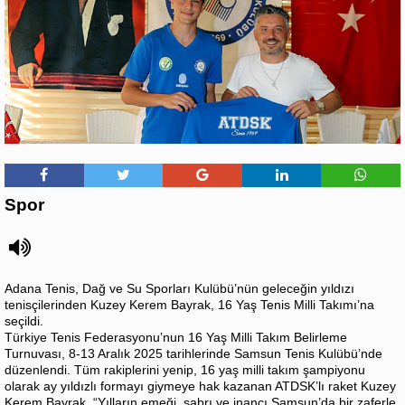
Spor
Adana Tenis, Dağ ve Su Sporları Kulübü’nün geleceğin yıldızı
tenisçilerinden Kuzey Kerem Bayrak, 16 Yaş Tenis Milli Takımı’na
seçildi.
Türkiye Tenis Federasyonu’nun 16 Yaş Milli Takım Belirleme
Turnuvası, 8-13 Aralık 2025 tarihlerinde Samsun Tenis Kulübü’nde
düzenlendi. Tüm rakiplerini yenip, 16 yaş milli takım şampiyonu
olarak ay yıldızlı formayı giymeye hak kazanan ATDSK’lı raket Kuzey
Kerem Bayrak, “Yılların emeği, sabrı ve inancı Samsun’da bir zaferle