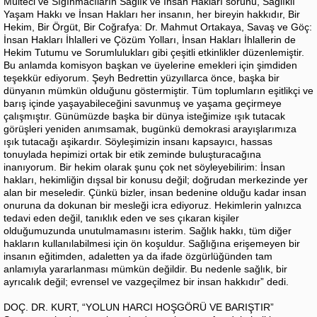
Mülteci ve Sığınmacıların Sağlık ve İnsan Hakları sorunu, Sağlıklı
Yaşam Hakkı ve İnsan Hakları her insanın, her bireyin hakkıdır, Bir
Hekim, Bir Örgüt, Bir Coğrafya: Dr. Mahmut Ortakaya, Savaş ve Göç:
İnsan Hakları İhlalleri ve Çözüm Yolları, İnsan Hakları İhlallerin de
Hekim Tutumu ve Sorumlulukları gibi çeşitli etkinlikler düzenlemiştir.
Bu anlamda komisyon başkan ve üyelerine emekleri için şimdiden
teşekkür ediyorum. Şeyh Bedrettin yüzyıllarca önce, başka bir
dünyanın mümkün olduğunu göstermiştir. Tüm toplumların eşitlikçi ve
barış içinde yaşayabileceğini savunmuş ve yaşama geçirmeye
çalışmıştır. Günümüzde başka bir dünya isteğimize ışık tutacak
görüşleri yeniden anımsamak, bugünkü demokrasi arayışlarımıza
ışık tutacağı aşikardır. Söyleşimizin insanı kapsayıcı, hassas
tonuylada hepimizi ortak bir etik zeminde buluşturacağına
inanıyorum. Bir hekim olarak şunu çok net söyleyebilirim: İnsan
hakları, hekimliğin dışsal bir konusu değil; doğrudan merkezinde yer
alan bir meseledir. Çünkü bizler, insan bedenine olduğu kadar insan
onuruna da dokunan bir mesleği icra ediyoruz. Hekimlerin yalnızca
tedavi eden değil, tanıklık eden ve ses çıkaran kişiler
olduğumuzunda unutulmamasını isterim. Sağlık hakkı, tüm diğer
hakların kullanılabilmesi için ön koşuldur. Sağlığına erişemeyen bir
insanın eğitimden, adaletten ya da ifade özgürlüğünden tam
anlamıyla yararlanması mümkün değildir. Bu nedenle sağlık, bir
ayrıcalık değil; evrensel ve vazgeçilmez bir insan hakkıdır” dedi.
DOÇ. DR. KURT, “YOLUN HARCI HOŞGÖRÜ VE BARIŞTIR”