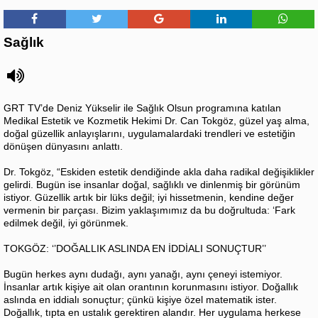
Sağlık
GRT TV’de Deniz Yükselir ile Sağlık Olsun programına katılan
Medikal Estetik ve Kozmetik Hekimi Dr. Can Tokgöz, güzel yaş alma,
doğal güzellik anlayışlarını, uygulamalardaki trendleri ve estetiğin
dönüşen dünyasını anlattı.
Dr. Tokgöz, “Eskiden estetik dendiğinde akla daha radikal değişiklikler
gelirdi. Bugün ise insanlar doğal, sağlıklı ve dinlenmiş bir görünüm
istiyor. Güzellik artık bir lüks değil; iyi hissetmenin, kendine değer
vermenin bir parçası. Bizim yaklaşımımız da bu doğrultuda: ‘Fark
edilmek değil, iyi görünmek.
TOKGÖZ: ‘’DOĞALLIK ASLINDA EN İDDİALI SONUÇTUR’’
Bugün herkes aynı dudağı, aynı yanağı, aynı çeneyi istemiyor.
İnsanlar artık kişiye ait olan orantının korunmasını istiyor. Doğallık
aslında en iddialı sonuçtur; çünkü kişiye özel matematik ister.
Doğallık, tıpta en ustalık gerektiren alandır. Her uygulama herkese