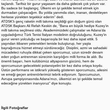
taçlandı. Tarifsiz bir gurur yaşasam da daha gidecek çok yolum var.
Bu sadece bir başlangıç. Ülkemi en iyi şekilde temsil etmek için
durmadan çalışacağım. Bu yolda yanımda olan, inanan, destekleyen
herkese yürekten teşekkür ederim” dedi.
ATDSK’lı genç raketin milli takıma seçildiği gün doğum günü olan
ATDSK Başkanı Ali Refah Keskin de, “Bana en büyük hediye Kuzey’in
milli takıma seçilmesi oldu. Akademimizdeki çalışmalar ve Adana’da
uyguladığımız Türk Tenisi İtalyan modelinin doğrululuğunu, Kuzey’in
gurur veren yolculuğu ve başarısıyla bir kez daha ispat ettik. 5
yaşından itibaren yetenekleri tenisle buluşturup, her yaşta
bayrağımıza hizmet etmeyi sürdüreceğiz. Disiplini, azmi ve sahadaki
mücadeleci ruhuyla dikkat çeken sporcumuz, uzun süredir devam
eden yoğun antrenman sürecinin karşılığını milli forma ile aldı. Bu
önemli başarı, hem kulübümüz altyapısının gücünü, hem de
sporcumuzun gelecekteki potansiyelini bir kez daha ortaya koydu.
Üstün performans ve istikrarlı yükseliş gösteren sporcumuzu, ailesini
ve emeği geçen antrenörlerimizi tebrik ediyorum. Sporcumuzun,
Avrupa şampiyonasında Adana’mızı, ülkemizi en iyi şekilde temsil
edeceğine yürekten inanıyoruz” diye konuştu.
İlgili Fotoğraflar