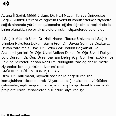
Adana İl Sağlık Müdürü Uzm. Dr. Halil Nacar, Tarsus Üniversitesi
Sağlık Bilimleri Dekanı ve öğretim üyelerini konuk ederken ziyarette
sağlık alanında yürütülen çalışmalar, eğitim-öğretim süreçlerinde iş
birliği olanakları ve ortak projelere ilişkin istişarelerde bulunuldu.
İl Sağlık Müdürü Uzm. Dr. Halil Nacar, “Tarsus Üniversitesi Sağlık
Bilimleri Fakültesi Dekanı Sayın Prof. Dr. Duygu Sönmez Düzkaya,
Dekan Yardımcısı Doç. Dr. Evrim Göz, Bölüm Başkanları ve
Akademisyenleri Dr. Öğr. Üyesi Volkan Deniz, Dr. Öğr. Üyesi Rukiye
Sülü Dursun, Dr. Öğr. Üyesi Bayram Deleş, Arş. Gör. Ferhat Alkan ve
Fakülte Sekreteri Kenan Kahil’i müdürlüğümüzde ağırladık. Nazik
ziyaretleri için teşekkür ediyorum” dedi.
SAĞLIK VE EĞİTİM KONUŞTULAR
Uzm. Dr. Halil Nacar, kıymetli hocalar ile değerli konular
konuştuklarını ifade ederek, “Ziyarette; sağlık alanında yürütülen
çalışmalar, eğitim-öğretim süreçlerinde iş birliği olanakları ve ortak
projelere ilişkin istişarelerde bulunduk” diye konuştu.
İlgili Fotoğraflar