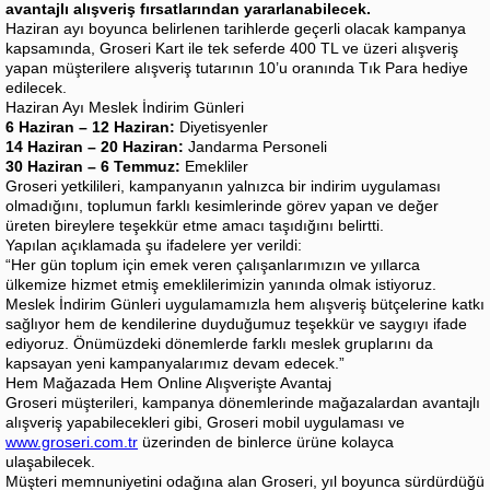
avantajlı alışveriş fırsatlarından yararlanabilecek.
Haziran ayı boyunca belirlenen tarihlerde geçerli olacak kampanya
kapsamında, Groseri Kart ile tek seferde 400 TL ve üzeri alışveriş
yapan müşterilere alışveriş tutarının 10’u oranında Tık Para hediye
edilecek.
Haziran Ayı Meslek İndirim Günleri
6 Haziran – 12 Haziran:
Diyetisyenler
14 Haziran – 20 Haziran:
Jandarma Personeli
30 Haziran – 6 Temmuz:
Emekliler
Groseri yetkilileri, kampanyanın yalnızca bir indirim uygulaması
olmadığını, toplumun farklı kesimlerinde görev yapan ve değer
üreten bireylere teşekkür etme amacı taşıdığını belirtti.
Yapılan açıklamada şu ifadelere yer verildi:
“Her gün toplum için emek veren çalışanlarımızın ve yıllarca
ülkemize hizmet etmiş emeklilerimizin yanında olmak istiyoruz.
Meslek İndirim Günleri uygulamamızla hem alışveriş bütçelerine katkı
sağlıyor hem de kendilerine duyduğumuz teşekkür ve saygıyı ifade
ediyoruz. Önümüzdeki dönemlerde farklı meslek gruplarını da
kapsayan yeni kampanyalarımız devam edecek.”
Hem Mağazada Hem Online Alışverişte Avantaj
Groseri müşterileri, kampanya dönemlerinde mağazalardan avantajlı
alışveriş yapabilecekleri gibi, Groseri mobil uygulaması ve
www.groseri.com.tr
üzerinden de binlerce ürüne kolayca
ulaşabilecek.
Müşteri memnuniyetini odağına alan Groseri, yıl boyunca sürdürdüğü