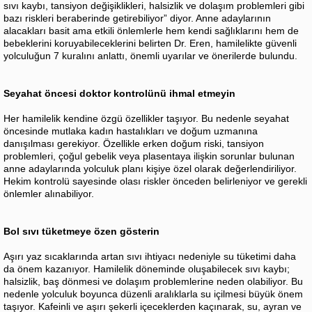
sıvı kaybı, tansiyon değişiklikleri, halsizlik ve dolaşım problemleri gibi
bazı riskleri beraberinde getirebiliyor” diyor. Anne adaylarının
alacakları basit ama etkili önlemlerle hem kendi sağlıklarını hem de
bebeklerini koruyabileceklerini belirten Dr. Eren, hamilelikte güvenli
yolculuğun 7 kuralını anlattı, önemli uyarılar ve önerilerde bulundu.
Seyahat öncesi doktor kontrolünü ihmal etmeyin
Her hamilelik kendine özgü özellikler taşıyor. Bu nedenle seyahat
öncesinde mutlaka kadın hastalıkları ve doğum uzmanına
danışılması gerekiyor. Özellikle erken doğum riski, tansiyon
problemleri, çoğul gebelik veya plasentaya ilişkin sorunlar bulunan
anne adaylarında yolculuk planı kişiye özel olarak değerlendiriliyor.
Hekim kontrolü sayesinde olası riskler önceden belirleniyor ve gerekli
önlemler alınabiliyor.
Bol sıvı tüketmeye özen gösterin
Aşırı yaz sıcaklarında artan sıvı ihtiyacı nedeniyle su tüketimi daha
da önem kazanıyor. Hamilelik döneminde oluşabilecek sıvı kaybı;
halsizlik, baş dönmesi ve dolaşım problemlerine neden olabiliyor. Bu
nedenle yolculuk boyunca düzenli aralıklarla su içilmesi büyük önem
taşıyor. Kafeinli ve aşırı şekerli içeceklerden kaçınarak, su, ayran ve