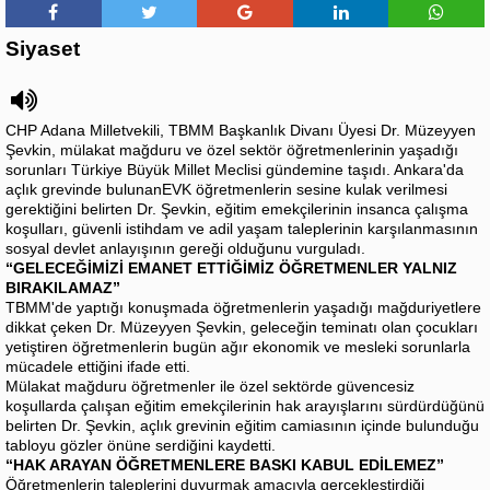
Siyaset
CHP Adana Milletvekili, TBMM Başkanlık Divanı Üyesi Dr. Müzeyyen
Şevkin, mülakat mağduru ve özel sektör öğretmenlerinin yaşadığı
sorunları Türkiye Büyük Millet Meclisi gündemine taşıdı. Ankara'da
açlık grevinde bulunanEVK öğretmenlerin sesine kulak verilmesi
gerektiğini belirten Dr. Şevkin, eğitim emekçilerinin insanca çalışma
koşulları, güvenli istihdam ve adil yaşam taleplerinin karşılanmasının
sosyal devlet anlayışının gereği olduğunu vurguladı.
“GELECEĞİMİZİ EMANET ETTİĞİMİZ ÖĞRETMENLER YALNIZ
BIRAKILAMAZ”
TBMM'de yaptığı konuşmada öğretmenlerin yaşadığı mağduriyetlere
dikkat çeken Dr. Müzeyyen Şevkin, geleceğin teminatı olan çocukları
yetiştiren öğretmenlerin bugün ağır ekonomik ve mesleki sorunlarla
mücadele ettiğini ifade etti.
Mülakat mağduru öğretmenler ile özel sektörde güvencesiz
koşullarda çalışan eğitim emekçilerinin hak arayışlarını sürdürdüğünü
belirten Dr. Şevkin, açlık grevinin eğitim camiasının içinde bulunduğu
tabloyu gözler önüne serdiğini kaydetti.
“HAK ARAYAN ÖĞRETMENLERE BASKI KABUL EDİLEMEZ”
Öğretmenlerin taleplerini duyurmak amacıyla gerçekleştirdiği