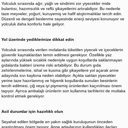
Yolculuk sırasında ağır, yağlı ve sindirimi zor yiyecekler mide
bulantısı, hazımsızlık ve reflü şikayetlerini artırabiliyor. Bu nedenle
taze meyveler, yoğurt, kuruyemiş ve hafif atıştırmalıklar tercih edin.
Düzenli ve dengeli beslenme sayesinde enerji seviyesi korunuyor ve
yolculuk daha konforlu hale geliyor.
Yol üzerinde yediklerinize dikkat edin
Yolculuk sırasında verilen molalarda tüketilen yiyecek ve içeceklerin
güvenilir kaynaklardan temin edilmesi gerekiyor. Özellikle yaz
aylarında yüksek sıcaklık nedeniyle uygun koşullarda saklanmayan
gıdalarda bakteri üreme riski artabiliyor. Bu durum gıda
zehirlenmelerine, ishal ve kusma gibi şikayetlere yol açarak anne
adayında sıvı kaybına neden olabiliyor. Açıkta satılan yiyecekler
yerine taze hazırlanmış ve hijyenik koşullarda sunulan besinlerin
tercih edilmesi, çiğ veya iyi pişmemiş ürünlerden kaçınılması önem
taşıyor. Ayrıca ambalajlı ürünlerin son kullanma tarihlerini de mutlaka
kontrol etmek gerekiyor.
Acil durumlar için hazırlıklı olun
Seyahat edilen bölgede en yakın sağlık kuruluşunun önceden
araştırılması önem taşıyor. Anne adaylarının kullandıkları ilaçları,