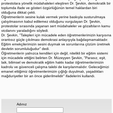
protestolara yönelik müdahaleleri eleştiren Dr. Şevkin, demokratik bir
toplumda ifade ve gösteri özgürlüğünün temel haklardan biri
olduğuna dikkat çekti.
Öğretmenlerin sesine kulak vermek yerine baskıyla susturulmaya
çalışılmasının kabul edilemez olduğunu vurgulayan Dr. Şevkin,
protestolar sırasında yaşanan sert müdahaleler ve gözaltıların kamu
vicdanını yaraladığını söyledi.
Dr. Şevkin, "Talepleri için mücadele eden öğretmenlerimizin karşısına
orantısız güçle çıkılması demokrasi anlayışıyla bağdaşmamaktadır.
Eğitim emekçilerimizin sesini duymak ve sorunlarına çözüm üretmek
devletin sorumluluğudur" dedi.
Öğretmenlerin yalnızca kendileri için değil, nitelikli bir eğitim sistemi
için mücadele ettiğini belirten Dr. Müzeyyen Şevkin, "Parasız, eşit,
laik, bilimsel ve demokratik eğitim hakkı kadar öğretmenlerimizin
kadrolu ve güvenceli çalışma talebi de karşılanmalıdır. Geleceğimizi
emanet ettiğimiz öğretmenlerimizin çığlığı duyulmalı, yaşadıkları
mağduriyetler bir an önce giderilmelidir" ifadelerini kullandı.
Adınız