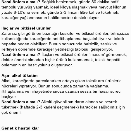
Nasıl önlem almalı?
Sağlıklı beslenmek, günde 30 dakika hafif
tempolu yürüyüş yapmak, ideal kiloya ulaşmak veya mevcut kilonun
yüzde 8-10’unu vermek, günde 2-3 fincan filtre kahve tüketmek,
karaciğer yağlanmasının hafiflemesine destek oluyor.
İlaçlar ve bitkisel ürünler
Zararsız gibi görünen bazı ağrı kesiciler ve bitkisel ürünler, bilinçsizce
kullanıldığında karaciğerde ani iltihaplanma başlatabiliyor ve toksik
hepatite neden olabiliyor. Bunun sonucunda halsizlik, sarılık ve
ilerleyen dönemde karaciğer yetmezliği tablosu gelişebiliyor.
Nasıl önlem almalı?
İlaçları ve bitkisel ürünleri ‘masum’ görmemek;
doktor önerisi olmadan hiçbir ürünü kullanmamak, toksik hepatiti
önlemenin en basit yolunu oluşturuyor.
Aşırı alkol tüketimi
Alkol, karaciğerde parçalanırken ortaya çıkan toksik ara ürünlerle
hücreleri yıpratıyor. Bunun sonucunda zamanla yağlanma,
iltihaplanma ve nihayetinde siroza uzanan sessiz bir hasar süreci
başlıyor.
Nasıl önlem almalı?
Alkolü güvenli sınırların altında ve seyrek
tüketmek (haftada 2-3 kadehi geçmemek) karaciğer sağlığımız için
çok önemli.
Genetik hastalıklar