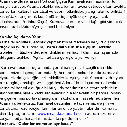
Adana’da-Uluslararası Portakal Çiçeği Karnavalı için hazırlıklar tüm
hızıyla sürüyor. Adana sokaklarında bahar havası estirecek karnavalda
konserler, kültürel, sanatsal ve sportif etkinlikler, yarışmalar ile birlikte 4
Nisan’daki rengarenk kostümlü kortej büyük coşku yaşatacak.
Uluslararası Portakal Çiçeği Karnavalı’nın her yıl olduğu gibi yine çok
sayıda turisti Adana’ya çekmesi bekleniyor.
Komite Açıklama Yaptı
Karnaval Komitesi, etkinlik yapmak için yurt içinden ve yurt dışından
birçok başvuru alındığını, “
karnavalın ruhuna uygun”
etkinlik
projelerinin titizlikle değerlendirildiğini ve hazırlıkların son aşamada
olduğunu açıkladı. Açıklamada şu görüşlere yer verildi;
“Karnaval resmi programında yer almak için çok çeşitli etkinlikler
komitemize ulaşmış durumda.
Şehrin farklı mekanlarında karnaval
ziyaretçilerini çok eğlenceli etkinlikler karşılayacak.
Amacımız dünyanın
her rengini, dostluğu ve hoşgörüyü Adana’da buluşturmak olacaktır.
Karnaval her yıl olduğu gibi bu yıl da şehrimizin ve çevre şehirlerin
ekonomisine büyük katkı sağlayacaktır. Karnavalın bir parçası olmayı
ve çiçeklenmiş portakal ağaçlarının kokularını hissetmek isteyenleri
Adana’ya bekliyoruz. Karnaval gezginlerine tavsiyemiz ulaşım ve
konaklama rezervasyonlarını bir an önce yaptırmalarıdır. Karnaval
etkinlik
programlarını
www.nisandaadanada.com
adresimizden ve
sosyal medya hesaplarımızdan takip edebilirsiniz”
Bozkurt: “Gelenler memnun ayrılacak”