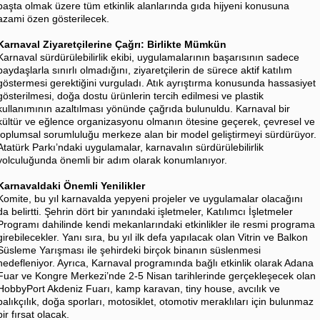
başta olmak üzere tüm etkinlik alanlarında gıda hijyeni konusuna
azami özen gösterilecek.
Karnaval Ziyaretçilerine Çağrı: Birlikte Mümkün
Karnaval sürdürülebilirlik ekibi, uygulamalarının başarısının sadece
paydaşlarla sınırlı olmadığını, ziyaretçilerin de sürece aktif katılım
göstermesi gerektiğini vurguladı. Atık ayrıştırma konusunda hassasiyet
gösterilmesi, doğa dostu ürünlerin tercih edilmesi ve plastik
kullanımının azaltılması yönünde çağrıda bulunuldu. Karnaval bir
kültür ve eğlence organizasyonu olmanın ötesine geçerek, çevresel ve
toplumsal sorumluluğu merkeze alan bir model geliştirmeyi sürdürüyor.
Atatürk Parkı’ndaki uygulamalar, karnavalın sürdürülebilirlik
yolculuğunda önemli bir adım olarak konumlanıyor.
Karnavaldaki Önemli Yenilikler
Komite, bu yıl karnavalda yepyeni projeler ve uygulamalar olacağını
da belirtti. Şehrin dört bir yanındaki işletmeler, Katılımcı İşletmeler
Programı dahilinde kendi mekanlarındaki etkinlikler ile resmi programa
girebilecekler. Yanı sıra, bu yıl ilk defa yapılacak olan Vitrin ve Balkon
Süsleme Yarışması ile şehirdeki birçok binanın süslenmesi
hedefleniyor. Ayrıca, Karnaval programında bağlı etkinlik olarak Adana
Fuar ve Kongre Merkezi’nde 2-5 Nisan tarihlerinde gerçekleşecek olan
HobbyPort Akdeniz Fuarı, kamp karavan, tiny house, avcılık ve
balıkçılık, doğa sporları, motosiklet, otomotiv meraklıları için bulunmaz
bir fırsat olacak.