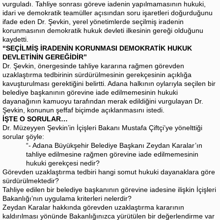
vurguladı. Tahliye sonrası göreve iadenin yapılmamasının hukuki,
idari ve demokratik teamüller açısından soru işaretleri doğurduğunu
ifade eden Dr. Şevkin, yerel yönetimlerde seçilmiş iradenin
korunmasının demokratik hukuk devleti ilkesinin gereği olduğunu
kaydetti.
“SEÇİLMİŞ İRADENİN KORUNMASI DEMOKRATİK HUKUK
DEVLETİNİN GEREĞİDİR”
Dr. Şevkin, önergesinde tahliye kararına rağmen görevden
uzaklaştırma tedbirinin sürdürülmesinin gerekçesinin açıklığa
kavuşturulması gerektiğini belirtti. Adana halkının oylarıyla seçilen bir
belediye başkanının görevine iade edilmemesinin hukuki
dayanağının kamuoyu tarafından merak edildiğini vurgulayan Dr.
Şevkin, konunun şeffaf biçimde açıklanmasını istedi.
İŞTE O SORULAR…
Dr. Müzeyyen Şevkin’in İçişleri Bakanı Mustafa Çiftçi’ye yönelttiği
sorular şöyle:
“- Adana Büyükşehir Belediye Başkanı Zeydan Karalar’ın
tahliye edilmesine rağmen görevine iade edilmemesinin
hukuki gerekçesi nedir?
Görevden uzaklaştırma tedbiri hangi somut hukuki dayanaklara göre
sürdürülmektedir?
Tahliye edilen bir belediye başkanının görevine iadesine ilişkin İçişleri
Bakanlığı’nın uygulama kriterleri nelerdir?
Zeydan Karalar hakkında görevden uzaklaştırma kararının
kaldırılması yönünde Bakanlığınızca yürütülen bir değerlendirme var