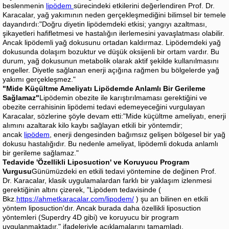
beslenmenin
lipödem
sürecindeki etkilerini değerlendiren Prof. Dr.
Karacalar, yağ yakımının neden gerçekleşmediğini bilimsel bir temele
dayandırdı:
"Doğru diyetin lipödemdeki etkisi; yangıyı azaltması,
şikayetleri hafifletmesi ve hastalığın ilerlemesini yavaşlatması olabilir.
Ancak lipödemli yağ dokusunu ortadan kaldırmaz. Lipödemdeki yağ
dokusunda dolaşım bozuktur ve düşük oksijenli bir ortam vardır. Bu
durum, yağ dokusunun metabolik olarak aktif şekilde kullanılmasını
engeller. Diyetle sağlanan enerji açığına rağmen bu bölgelerde yağ
yakımı gerçekleşmez."
"Mide Küçültme Ameliyatı Lipödemde Anlamlı Bir Gerileme
Sağlamaz"
Lipödemin obezite ile karıştırılmaması gerektiğini ve
obezite cerrahisinin lipödemi tedavi edemeyeceğini vurgulayan
Karacalar, sözlerine şöyle devam etti:
"Mide küçültme ameliyatı, enerji
alımını azaltarak kilo kaybı sağlayan etkili bir yöntemdir;
ancak
lipödem
, enerji dengesinden bağımsız gelişen bölgesel bir yağ
dokusu hastalığıdır. Bu nedenle ameliyat, lipödemli dokuda anlamlı
bir gerileme sağlamaz."
Tedavide 'Özellikli Liposuction' ve Koruyucu Program
Vurgusu
Günümüzdeki en etkili tedavi yöntemine de değinen Prof.
Dr. Karacalar, klasik uygulamalardan farklı bir yaklaşım izlenmesi
gerektiğinin altını çizerek,
"Lipödem tedavisinde (
Bkz.
https://ahmetkaracalar.com/lipodem/
) şu an bilinen en etkili
yöntem liposuction'dır. Ancak burada daha özellikli liposuction
yöntemleri (Superdry 4D gibi) ve koruyucu bir program
uygulanmaktadır."
ifadeleriyle açıklamalarını tamamladı.