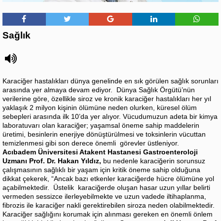
Sağlık
Karaciğer hastalıkları dünya genelinde en sık görülen sağlık sorunları
arasında yer almaya devam ediyor. Dünya Sağlık Örgütü’nün
verilerine göre, özellikle siroz ve kronik karaciğer hastalıkları her yıl
yaklaşık 2 milyon kişinin ölümüne neden olurken, küresel ölüm
sebepleri arasında ilk 10’da yer alıyor. Vücudumuzun adeta bir kimya
laboratuvarı olan karaciğer; yaşamsal öneme sahip maddelerin
üretimi, besinlerin enerjiye dönüştürülmesi ve toksinlerin vücuttan
temizlenmesi gibi son derece önemli görevler üstleniyor.
Acıbadem Üniversitesi Atakent Hastanesi Gastroenteroloji
Uzmanı Prof. Dr. Hakan Yıldız,
bu nedenle karaciğerin sorunsuz
çalışmasının sağlıklı bir yaşam için kritik öneme sahip olduğuna
dikkat çekerek, “Ancak bazı etkenler karaciğerde hücre ölümüne yol
açabilmektedir. Üstelik karaciğerde oluşan hasar uzun yıllar belirti
vermeden sessizce ilerleyebilmekte ve uzun vadede iltihaplanma,
fibrozis ile karaciğer nakli gerektirebilen siroza neden olabilmektedir.
Karaciğer sağlığını korumak için alınması gereken en önemli önlem