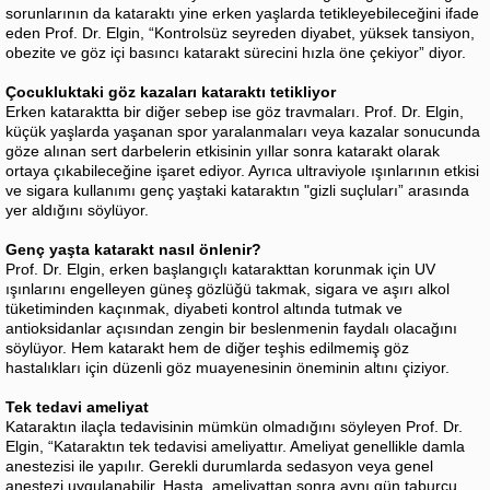
sorunlarının da kataraktı yine erken yaşlarda tetikleyebileceğini ifade
eden Prof. Dr. Elgin, “Kontrolsüz seyreden diyabet, yüksek tansiyon,
obezite ve göz içi basıncı katarakt sürecini hızla öne çekiyor” diyor.
Çocukluktaki göz kazaları kataraktı tetikliyor
Erken kataraktta bir diğer sebep ise göz travmaları. Prof. Dr. Elgin,
küçük yaşlarda yaşanan spor yaralanmaları veya kazalar sonucunda
göze alınan sert darbelerin etkisinin yıllar sonra katarakt olarak
ortaya çıkabileceğine işaret ediyor. Ayrıca ultraviyole ışınlarının etkisi
ve sigara kullanımı genç yaştaki kataraktın "gizli suçluları” arasında
yer aldığını söylüyor.
Genç yaşta katarakt nasıl önlenir?
Prof. Dr. Elgin, erken başlangıçlı katarakttan korunmak için UV
ışınlarını engelleyen güneş gözlüğü takmak, sigara ve aşırı alkol
tüketiminden kaçınmak, diyabeti kontrol altında tutmak ve
antioksidanlar açısından zengin bir beslenmenin faydalı olacağını
söylüyor. Hem katarakt hem de diğer teşhis edilmemiş göz
hastalıkları için düzenli göz muayenesinin öneminin altını çiziyor.
Tek tedavi ameliyat
Kataraktın ilaçla tedavisinin mümkün olmadığını söyleyen Prof. Dr.
Elgin, “Kataraktın tek tedavisi ameliyattır. Ameliyat genellikle damla
anestezisi ile yapılır. Gerekli durumlarda sedasyon veya genel
anestezi uygulanabilir. Hasta, ameliyattan sonra aynı gün taburcu