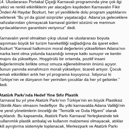
14. Uluslararası Portakal Çiçeği Karnavalı programında yine çok ilgi
çekici ve renkli etkinliklerin yer alacağını kaydeden Karnavalın Fikir
Önderi Ali Haydar Bozkurt, her yıl yeniliklerle dolu program yaptıklarını
belirterek “Bu yıl da güzel sürprizler yaşatacağız. Adana’ya geleceklere
hafızalarından çıkmayacak karnaval günleri sözünü ve memnun
ayrılacaklarının garantisini veriyoruz" dedi.
Karnavalın yerel olmaktan çıkıp ulusal ve uluslararası boyuta
taşınması büyük bir turizm hareketliliği sağladığına da işaret eden
Bozkurt “Karnaval halkımızın moral değerlerini yükseltirken Adana’nın
marka kent olma yolunda kazandığı ivmeye katkı sunuyor ve kentin
imajını da yükseltiyor
.
Hoşgörülü bir ortamda, pozitif insani
değerlerimizle birlikte omuz omuza eğlenebilmenin önünü açıyor.
Bunun yanında esnafımızın morali yükseliyor, ticareti artıyor. Çocuk
temalı etkinlikleri artık her yıl programa koyuyoruz. İstiyoruz ki
Türkiye'nin ve dünyanın her yerinden çocuklar da her yıl gelsinler.”
dedi.
Atatürk Parkı’nda Hedef Yine Sıfır Plastik
Karnaval bu yıl yine Atatürk Parkı’nın Türkiye’nin en büyük Plastiksiz
Etkinlik Alanı olmasını hedefliyor. Bu yılki karnavalda Adana Valiliği’nin
ve yerel yönetimlerin önceliği de “Temizlik ve Gıda Hijyeni” olarak
açıklandı. Bu kapsamda, Atatürk Parkı Karnaval Yerleşkesinde tek
kullanımlık plastik ambalaj ve kullanım malzemesi olmayacak, atıklar
ikili ayrıştırma sistemiyle toplanacak, Merkezpark ve Atatürk Parkı