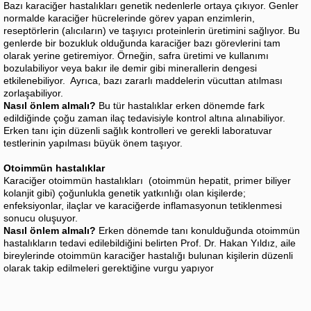
Bazı karaciğer hastalıkları genetik nedenlerle ortaya çıkıyor. Genler
normalde karaciğer hücrelerinde görev yapan enzimlerin,
reseptörlerin (alıcıların) ve taşıyıcı proteinlerin üretimini sağlıyor. Bu
genlerde bir bozukluk olduğunda karaciğer bazı görevlerini tam
olarak yerine getiremiyor. Örneğin, safra üretimi ve kullanımı
bozulabiliyor veya bakır ile demir gibi minerallerin dengesi
etkilenebiliyor. Ayrıca, bazı zararlı maddelerin vücuttan atılması
zorlaşabiliyor.
Nasıl önlem almalı?
Bu tür hastalıklar erken dönemde fark
edildiğinde çoğu zaman ilaç tedavisiyle kontrol altına alınabiliyor.
Erken tanı için düzenli sağlık kontrolleri ve gerekli laboratuvar
testlerinin yapılması büyük önem taşıyor.
Otoimmün hastalıklar
Karaciğer otoimmün hastalıkları (otoimmün hepatit, primer biliyer
kolanjit gibi) çoğunlukla genetik yatkınlığı olan kişilerde;
enfeksiyonlar, ilaçlar ve karaciğerde inflamasyonun tetiklenmesi
sonucu oluşuyor.
Nasıl önlem almalı?
Erken dönemde tanı konulduğunda otoimmün
hastalıkların tedavi edilebildiğini belirten Prof. Dr. Hakan Yıldız, aile
bireylerinde otoimmün karaciğer hastalığı bulunan kişilerin düzenli
olarak takip edilmeleri gerektiğine vurgu yapıyor