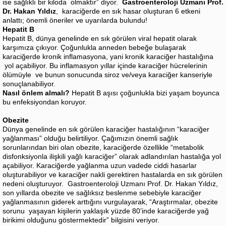
ise sağlıklı bir kiloda olmaktır” diyor.
Gastroenteroloji Uzmanı
Prof.
Dr. Hakan Yıldız
, karaciğerde en sık hasar oluşturan 6 etkeni
anlattı; önemli öneriler ve uyarılarda bulundu!
Hepatit B
Hepatit B, dünya genelinde en sık görülen viral hepatit olarak
karşımıza çıkıyor. Çoğunlukla anneden bebeğe bulaşarak
karaciğerde kronik inflamasyona, yani kronik karaciğer hastalığına
yol açabiliyor. Bu inflamasyon yıllar içinde karaciğer hücrelerinin
ölümüyle ve bunun sonucunda siroz ve/veya karaciğer kanseriyle
sonuçlanabiliyor.
Nasıl önlem almalı?
Hepatit B aşısı çoğunlukla bizi yaşam boyunca
bu enfeksiyondan koruyor.
Obezite
Dünya genelinde en sık görülen karaciğer hastalığının “karaciğer
yağlanması” olduğu belirtiliyor. Çağımızın önemli sağlık
sorunlarından biri olan obezite, karaciğerde özellikle “metabolik
disfonksiyonla ilişkili yağlı karaciğer” olarak adlandırılan hastalığa yol
açabiliyor. Karaciğerde yağlanma uzun vadede ciddi hasarlar
oluşturabiliyor ve karaciğer nakli gerektiren hastalarda en sık görülen
nedeni oluşturuyor. Gastroenteroloji Uzmanı Prof. Dr. Hakan Yıldız,
son yıllarda obezite ve sağlıksız beslenme sebebiyle karaciğer
yağlanmasının giderek arttığını vurgulayarak, “Araştırmalar, obezite
sorunu yaşayan kişilerin yaklaşık yüzde 80’inde karaciğerde yağ
birikimi olduğunu göstermektedir” bilgisini veriyor.