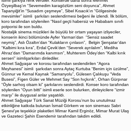
isimli şarkıya renk verdiler. Konserde daha sonra Mehmet
Özyeşilbaş’ın “Sevemedim karagözlüm seni doyunca”, Ahmet
Tapanyiğit’in “Susadım çeşmeye”, Sibel Kısacık’ın “Gölgesinde
mevsimler” isimli şarkıları seslendirmesi beğeni ile izlendi. İlk bölüm,
koro tarafından söylenilen “Nasıl geçti habersiz ve Hababam sınıfı
potporisi ile son buldu.
Nostaljik sinema müzikleri ile büyülü bir ortam yaşayan izliyeciler,
konserin ikinci bölümünde Ayfer Yarman’dan “Sensiz saadet
neymiş”, Aslı Özaltın’dan “Kulakların çınlasın”, Belgin Şenşatar’dan
“Kalbimi kıra kıra”, Erdal Çevik’den “Severek ayrılalım”, Mediha
Ahraz’dan “Damarımda kanımsın”, Muhterem Ödey’den “Kalbi kırık
serseri” isimlişarkıları dinlediler.
Ahmet Sağyaşar ve korosu tarafından seslendirilen “Agora
Meyhanesi” isimli şarkıdan sonra Aytaç Kurtuba “Benim için üzülme”,
Günnur ve Kemal Kaynak “Samanyolu”, Gülesen Çalıkuşu “Veda
Busesi”, Figen Güler ve Mehmet Say “Son hıçkırık”, Orhan Gürpınar
“Öyle sarhoş olsam ki” şarkılarını seslendirdi. Konser koro tarafından
söylenilen “Oyun bitti” isimli eserle son bulurken, dinleyicilere “izmir
marşı” ile duygusal anlar yaşatıldı.
Ahmet Sağyaşar Türk Sanat Müziği Korosu’nun bu unutulmaz
etkinliğine katkıda bulunan İsmail Görkem ve son sineması Sabri
Şenevi’ye teşekkür plaketleri Mimar Kamil Erginöz, Mimar Murat Ulaş
ve Gazeteci Şahin Esendemir tarafından takdim edildi.