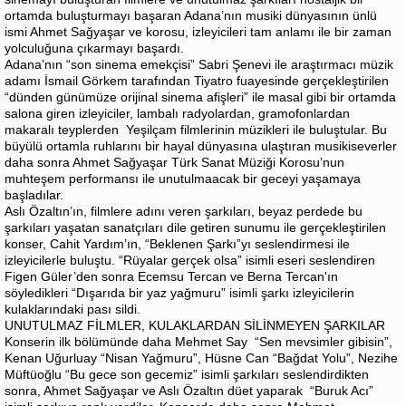
ortamda buluşturmayı başaran Adana’nın musiki dünyasının ünlü
ismi Ahmet Sağyaşar ve korosu, izleyicileri tam anlamı ile bir zaman
yolculuğuna çıkarmayı başardı.
Adana’nın “son sinema emekçisi” Sabri Şenevi ile araştırmacı müzik
adamı İsmail Görkem tarafından Tiyatro fuayesinde gerçekleştirilen
“dünden günümüze orijinal sinema afişleri” ile masal gibi bir ortamda
salona giren izleyiciler, lambalı radyolardan, gramofonlardan
makaralı teyplerden Yeşilçam filmlerinin müzikleri ile buluştular. Bu
büyülü ortamla ruhlarını bir hayal dünyasına ulaştıran musikiseverler
daha sonra Ahmet Sağyaşar Türk Sanat Müziği Korosu’nun
muhteşem performansı ile unutulmaacak bir geceyi yaşamaya
başladılar.
Aslı Özaltın’ın, filmlere adını veren şarkıları, beyaz perdede bu
şarkıları yaşatan sanatçıları dile getiren sunumu ile gerçekleştirilen
konser, Cahit Yardım’ın, “Beklenen Şarkı”yı seslendirmesi ile
izleyicilerle buluştu. “Rüyalar gerçek olsa” isimli eseri seslendiren
Figen Güler’den sonra Ecemsu Tercan ve Berna Tercan'ın
söyledikleri “Dışarıda bir yaz yağmuru” isimli şarkı izleyicilerin
kulaklarındaki pası sildi.
UNUTULMAZ FİLMLER, KULAKLARDAN SİLİNMEYEN ŞARKILAR
Konserin ilk bölümünde daha Mehmet Say “Sen mevsimler gibisin”,
Kenan Uğurluay “Nisan Yağmuru”, Hüsne Can “Bağdat Yolu”, Nezihe
Müftüoğlu “Bu gece son gecemiz” isimli şarkıları seslendirdikten
sonra, Ahmet Sağyaşar ve Aslı Özaltın düet yaparak “Buruk Acı”