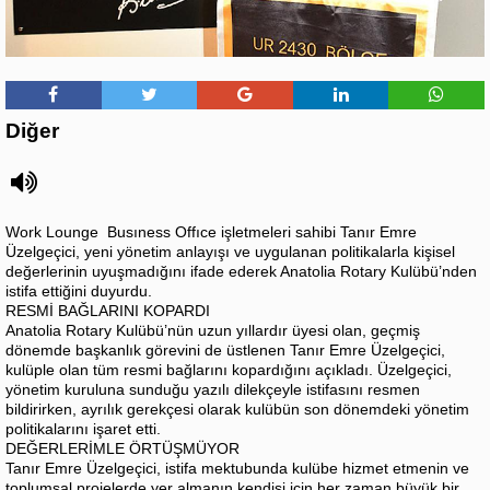
Diğer
Work Lounge Busıness Offıce işletmeleri sahibi Tanır Emre
Üzelgeçici, yeni yönetim anlayışı ve uygulanan politikalarla kişisel
değerlerinin uyuşmadığını ifade ederek Anatolia Rotary Kulübü’nden
istifa ettiğini duyurdu.
RESMİ BAĞLARINI KOPARDI
Anatolia Rotary Kulübü’nün uzun yıllardır üyesi olan, geçmiş
dönemde başkanlık görevini de üstlenen Tanır Emre Üzelgeçici,
kulüple olan tüm resmi bağlarını kopardığını açıkladı. Üzelgeçici,
yönetim kuruluna sunduğu yazılı dilekçeyle istifasını resmen
bildirirken, ayrılık gerekçesi olarak kulübün son dönemdeki yönetim
politikalarını işaret etti.
DEĞERLERİMLE ÖRTÜŞMÜYOR
Tanır Emre Üzelgeçici, istifa mektubunda kulübe hizmet etmenin ve
toplumsal projelerde yer almanın kendisi için her zaman büyük bir