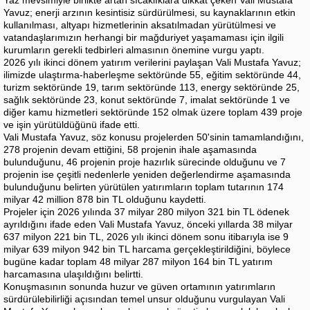
Yavuz; enerji arzının kesintisiz sürdürülmesi, su kaynaklarının etkin
kullanılması, altyapı hizmetlerinin aksatılmadan yürütülmesi ve
vatandaşlarımızın herhangi bir mağduriyet yaşamaması için ilgili
kurumların gerekli tedbirleri almasının önemine vurgu yaptı.
2026 yılı ikinci dönem yatırım verilerini paylaşan Vali Mustafa Yavuz;
ilimizde ulaştırma-haberleşme sektöründe 55, eğitim sektöründe 44,
turizm sektöründe 19, tarım sektöründe 113, energy sektöründe 25,
sağlık sektöründe 23, konut sektöründe 7, imalat sektöründe 1 ve
diğer kamu hizmetleri sektöründe 152 olmak üzere toplam 439 proje
ve işin yürütüldüğünü ifade etti.
Vali Mustafa Yavuz, söz konusu projelerden 50'sinin tamamlandığını,
278 projenin devam ettiğini, 58 projenin ihale aşamasında
bulunduğunu, 46 projenin proje hazırlık sürecinde olduğunu ve 7
projenin ise çeşitli nedenlerle yeniden değerlendirme aşamasında
bulunduğunu belirten yürütülen yatırımların toplam tutarının 174
milyar 42 million 878 bin TL olduğunu kaydetti.
Projeler için 2026 yılında 37 milyar 280 milyon 321 bin TL ödenek
ayrıldığını ifade eden Vali Mustafa Yavuz, önceki yıllarda 38 milyar
637 milyon 221 bin TL, 2026 yılı ikinci dönem sonu itibarıyla ise 9
milyar 639 milyon 942 bin TL harcama gerçekleştirildiğini, böylece
bugüne kadar toplam 48 milyar 287 milyon 164 bin TL yatırım
harcamasına ulaşıldığını belirtti.
Konuşmasının sonunda huzur ve güven ortamının yatırımların
sürdürülebilirliği açısından temel unsur olduğunu vurgulayan Vali