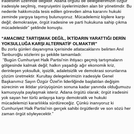
iradesinin üzerinde değildir. Adana örgütü de delegelerimizin özgür
iradesiyle seçilmiş, meşruiyetini üyelerimizden alan bir yönetimdir. Bu
nedenle hakkımızda tesis edilen görevden alma kararını hukuki
zeminde yargıya taşımış bulunuyoruz. Mücadelemiz kişilere karşı
değil; demokrasiye, örgüt iradesine ve parti hukukuna sahip çıkma
mücadelesidir” şeklinde konuştu.
“AMACIMIZ TARTIŞMAK DEĞİL, İKTİDARIN YARATTIĞI DERİN
YOKSULLUĞA KARŞI ALTERNATİF OLMAKTIR”
Bu zorlu günleri dayanışma içerisinde atlatacaklarını belirten Anıl
Tanburoğlu sözlerini şu şekilde tamamladı:
“Bugün Cumhuriyet Halk Partisi'nin ihtiyacı geçmiş tartışmaların
gölgesinde kalmak değil; halkın yaşadığı ağır ekonomik kriz,
derinleşen yoksulluk, işsizlik, adaletsizlik ve demokrasi sorunlarına
çözüm üretmektir. Kurultay delegelerimizin iradesiyle Genel
Başkanımız Sayın Özgür Özel'in liderliğinde başlatılan değişim
sürecinin ve iktidar yürüyüşünün sonuna kadar yanında olduğumuzu
kamuoyuyla paylaşmak isteriz. Adana örgütü olarak; örgüt iradesini
yok sayan her türlü anlayışa karşı demokratik ve hukuki
mücadelemizi kararlılıkla sürdüreceğiz. Çünkü inanıyoruz ki
Cumhuriyet Halk Partisi'nin gerçek sahibi örgütlerdir ve son sözü her
zaman örgüt söyleyecektir.”