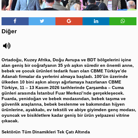
Diğer
Ortadoğu, Kuzey Afrika, Doğu Avrupa ve BDT bölgelerini içine
alan geniş bir coğrafyanın 35 yılı aşkın süredir en önemli anne,
bebek ve çocuk ürünleri tedarik fuarı olan CBME Türkiye’de
Adanalı firmalar da yerlerini almaya başladı. 100’ün üzerinde
ülkeden 10 bini aşkın alıcıyı ağırlamaya hazırlanan CBME
Türkiye, 11 – 13 Kasım 2026 tarihlerinde Çarşamba – Cuma
günleri arasında İstanbul Fuar Merkezi’nde gerçekleşecek.
Fuarda, yenidoğan ve bebek modasından, bebek taşıma ve
güvenlik araçlarına, bebek beslenme ve bakımından hijyen
ürünlerine, ayakkabı, ev tekstili ve abiye giyimden genç modası,
oyuncak ve bisikletlere kadar geniş bir ürün yelpazesi vitrine
çıkacak.
Sektörün Tüm Dinamikleri Tek Çatı Altında