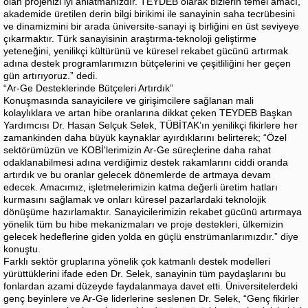
olan projenizi iyi anlatmanızdır. TEYDEB olarak bizlerin temel amacı,
akademide üretilen derin bilgi birikimi ile sanayinin saha tecrübesini
ve dinamizmini bir arada üniversite-sanayi iş birliğini en üst seviyeye
çıkarmaktır. Türk sanayisinin araştırma-teknoloji geliştirme
yeteneğini, yenilikçi kültürünü ve küresel rekabet gücünü artırmak
adına destek programlarımızın bütçelerini ve çeşitliliğini her geçen
gün artırıyoruz.” dedi.
“Ar-Ge Desteklerinde Bütçeleri Artırdık”
Konuşmasında sanayicilere ve girişimcilere sağlanan mali
kolaylıklara ve artan hibe oranlarına dikkat çeken TEYDEB Başkan
Yardımcısı Dr. Hasan Selçuk Selek, TÜBİTAK’ın yenilikçi fikirlere her
zamankinden daha büyük kaynaklar ayırdıklarını belirterek; “Özel
sektörümüzün ve KOBİ'lerimizin Ar-Ge süreçlerine daha rahat
odaklanabilmesi adına verdiğimiz destek rakamlarını ciddi oranda
artırdık ve bu oranlar gelecek dönemlerde de artmaya devam
edecek. Amacımız, işletmelerimizin katma değerli üretim hatları
kurmasını sağlamak ve onları küresel pazarlardaki teknolojik
dönüşüme hazırlamaktır. Sanayicilerimizin rekabet gücünü artırmaya
yönelik tüm bu hibe mekanizmaları ve proje destekleri, ülkemizin
gelecek hedeflerine giden yolda en güçlü enstrümanlarımızdır.” diye
konuştu.
Farklı sektör gruplarına yönelik çok katmanlı destek modelleri
yürüttüklerini ifade eden Dr. Selek, sanayinin tüm paydaşlarını bu
fonlardan azami düzeyde faydalanmaya davet etti. Üniversitelerdeki
genç beyinlere ve Ar-Ge liderlerine seslenen Dr. Selek, “Genç fikirler