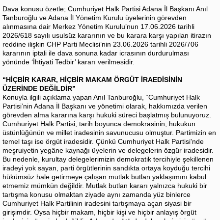
Dava konusu özetle; Cumhuriyet Halk Partisi Adana İl Başkanı Anıl
Tanburoğlu ve Adana İl Yönetim Kurulu üyelerinin görevden
alınmasına dair Merkez Yönetim Kurulu’nun 17.06.2026 tarihli
2026/618 sayılı usulsüz kararının ve bu karara karşı yapılan itirazın
reddine ilişkin CHP Parti Meclisi’nin 23.06.2026 tarihli 2026/706
kararının iptali ile dava sonuna kadar icrasının durdurulması
yönünde ‘İhtiyati Tedbir’ kararı verilmesidir.
“HİÇBİR KARAR, HİÇBİR MAKAM ÖRGÜT İRAEDİSİNİN
ÜZERİNDE DEĞİLDİR”
Konuyla ilgili açıklama yapan Anıl Tanburoğlu, “Cumhuriyet Halk
Partisi’nin Adana İl Başkanı ve yönetimi olarak, hakkımızda verilen
görevden alma kararına karşı hukuki süreci başlatmış bulunuyoruz.
Cumhuriyet Halk Partisi, tarih boyunca demokrasinin, hukukun
üstünlüğünün ve millet iradesinin savunucusu olmuştur. Partimizin en
temel taşı ise örgüt iradesidir. Çünkü Cumhuriyet Halk Partisi'nde
meşruiyetin yegâne kaynağı üyelerin ve delegelerin özgür iradesidir.
Bu nedenle, kurultay delegelerimizin demokratik tercihiyle şekillenen
iradeyi yok sayan, parti örgütlerinin sandıkta ortaya koyduğu tercihi
hükümsüz hale getirmeye çalışan mutlak butlan yaklaşımını kabul
etmemiz mümkün değildir. Mutlak butlan kararı yalnızca hukuki bir
tartışma konusu olmaktan ziyade aynı zamanda yüz binlerce
Cumhuriyet Halk Partilinin iradesini tartışmaya açan siyasi bir
girişimdir. Oysa hiçbir makam, hiçbir kişi ve hiçbir anlayış örgüt