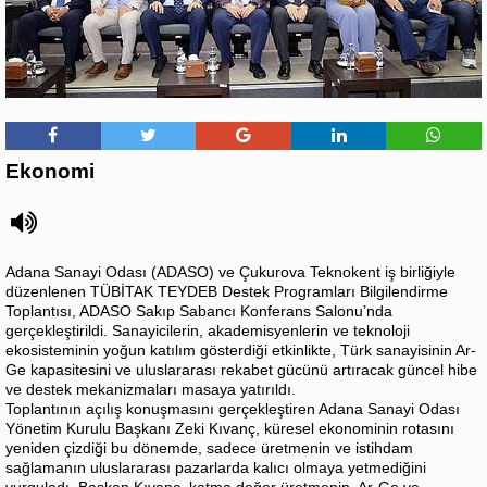
Ekonomi
Adana Sanayi Odası (ADASO) ve Çukurova Teknokent iş birliğiyle
düzenlenen TÜBİTAK TEYDEB Destek Programları Bilgilendirme
Toplantısı, ADASO Sakıp Sabancı Konferans Salonu’nda
gerçekleştirildi. Sanayicilerin, akademisyenlerin ve teknoloji
ekosisteminin yoğun katılım gösterdiği etkinlikte, Türk sanayisinin Ar-
Ge kapasitesini ve uluslararası rekabet gücünü artıracak güncel hibe
ve destek mekanizmaları masaya yatırıldı.
Toplantının açılış konuşmasını gerçekleştiren Adana Sanayi Odası
Yönetim Kurulu Başkanı Zeki Kıvanç, küresel ekonominin rotasını
yeniden çizdiği bu dönemde, sadece üretmenin ve istihdam
sağlamanın uluslararası pazarlarda kalıcı olmaya yetmediğini
vurguladı. Başkan Kıvanç, katma değer üretmenin, Ar-Ge ve