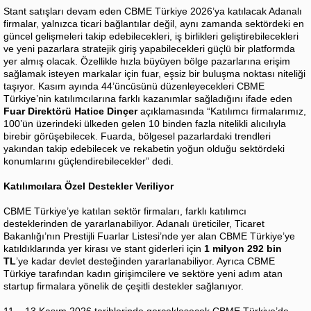
Stant satışları devam eden CBME Türkiye 2026’ya katılacak Adanalı
firmalar, yalnızca ticari bağlantılar değil, aynı zamanda sektördeki en
güncel gelişmeleri takip edebilecekleri, iş birlikleri geliştirebilecekleri
ve yeni pazarlara stratejik giriş yapabilecekleri güçlü bir platformda
yer almış olacak. Özellikle hızla büyüyen bölge pazarlarına erişim
sağlamak isteyen markalar için fuar, eşsiz bir buluşma noktası niteliği
taşıyor. Kasım ayında 44’üncüsünü düzenleyecekleri CBME
Türkiye’nin katılımcılarına farklı kazanımlar sağladığını ifade eden
Fuar Direktörü Hatice Dinçer
açıklamasında “Katılımcı firmalarımız,
100’ün üzerindeki ülkeden gelen 10 binden fazla nitelikli alıcılıyla
birebir görüşebilecek. Fuarda, bölgesel pazarlardaki trendleri
yakından takip edebilecek ve rekabetin yoğun olduğu sektördeki
konumlarını güçlendirebilecekler” dedi.
Katılımcılara Özel Destekler Veriliyor
CBME Türkiye’ye katılan sektör firmaları, farklı katılımcı
desteklerinden de yararlanabiliyor. Adanalı üreticiler, Ticaret
Bakanlığı’nın Prestijli Fuarlar Listesi’nde yer alan CBME Türkiye’ye
katıldıklarında yer kirası ve stant giderleri için
1 milyon 292 bin
TL
’ye kadar devlet desteğinden yararlanabiliyor. Ayrıca CBME
Türkiye tarafından kadın girişimcilere ve sektöre yeni adım atan
startup firmalara yönelik de çeşitli destekler sağlanıyor.