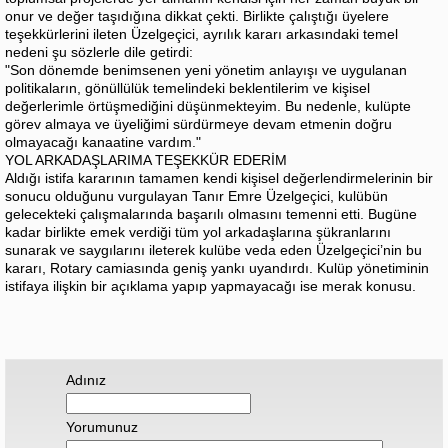
onur ve değer taşıdığına dikkat çekti. Birlikte çalıştığı üyelere
teşekkürlerini ileten Üzelgeçici, ayrılık kararı arkasındaki temel
nedeni şu sözlerle dile getirdi:
"Son dönemde benimsenen yeni yönetim anlayışı ve uygulanan
politikaların, gönüllülük temelindeki beklentilerim ve kişisel
değerlerimle örtüşmediğini düşünmekteyim. Bu nedenle, kulüpte
görev almaya ve üyeliğimi sürdürmeye devam etmenin doğru
olmayacağı kanaatine vardım."
YOL ARKADAŞLARIMA TEŞEKKÜR EDERİM
Aldığı istifa kararının tamamen kendi kişisel değerlendirmelerinin bir
sonucu olduğunu vurgulayan Tanır Emre Üzelgeçici, kulübün
gelecekteki çalışmalarında başarılı olmasını temenni etti. Bugüne
kadar birlikte emek verdiği tüm yol arkadaşlarına şükranlarını
sunarak ve saygılarını ileterek kulübe veda eden Üzelgeçici’nin bu
kararı, Rotary camiasında geniş yankı uyandırdı. Kulüp yönetiminin
istifaya ilişkin bir açıklama yapıp yapmayacağı ise merak konusu.
Adınız
Yorumunuz