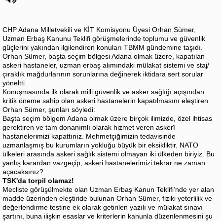
CHP Adana Milletvekili ve KİT Komisyonu Üyesi Orhan Sümer,
Uzman Erbaş Kanunu Teklifi görüşmelerinde toplumu ve güvenlik
güçlerini yakından ilgilendiren konuları TBMM gündemine taşıdı.
Orhan Sümer, başta seçim bölgesi Adana olmak üzere, kapatılan
askeri hastaneler, uzman erbaş alımındaki mülakat sistemi ve staj/
çıraklık mağdurlarının sorunlarına değinerek iktidara sert sorular
yöneltti.
Konuşmasında ilk olarak milli güvenlik ve asker sağlığı açışından
kritik öneme sahip olan askeri hastanelerin kapatılmasını eleştiren
Orhan Sümer, şunları söyledi:
Başta seçim bölgem Adana olmak üzere birçok ilimizde, özel ihtisas
gerektiren ve tam donanımlı olarak hizmet veren askerî
hastanelerimizi kapattınız. Mehmetçiğimizin tedavisinde
uzmanlaşmış bu kurumların yokluğu büyük bir eksikliktir. NATO
ülkeleri arasında askeri sağlık sistemi olmayan iki ülkeden biriyiz. Bu
yanlış karardan vazgeçip, askeri hastanelerimizi tekrar ne zaman
açacaksınız?
TSK'da torpil olamaz!
Mecliste görüşülmekte olan Uzman Erbaş Kanun Teklifi’nde yer alan
madde üzerinden eleştiride bulunan Orhan Sümer, fiziki yeterlilik ve
değerlendirme testine ek olarak getirilen yazılı ve mülakat sınavı
şartını, buna ilişkin esaslar ve kriterlerin kanunla düzenlenmesini şu