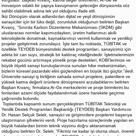
inovasyon odaklı bir yapıya kavuşmanın geleceğin dünyasında söz
sahibi olabilmek adına tek yol olduğunu ifade etti.
İkiz Dönüşüm olarak adlandırılan dijital ve yeşil dönüşümün
sanayiciler için bir lüks değil, zorunluluk olduğunun belirten Başkan
Kıvanç, “Sınırda Karbon Düzenleme Mekanizması (SKDM) gibi
uluslararası normlar kapımızdayken, üretim hatlarımızı akıllı
teknolojilerle donatmak, kaynaklarımızı verimli kullanmak ve yenilikçi
projeler geliştirmek zorundayız. İşte tam bu noktada, TÜBİTAK ve
özellikle TEYDEB bünyesindeki destek programları, sanayicimiz için
adeta bir can suyu, stratejik bir kaldıraç niteliğindedir. İşletmelerimizin
rekabet gücünü artırmaya yönelik proje destekleri, KOBİ’lerimize ve
büyük ölçekli sanayi kuruluşlarımıza sunulan hibe mekanizmaları,
bizlerin küresel pazardaki elini güçlendiren en büyük itici güçtür.”dedi.
Üniversite-sanayi iş birliğinin sahada somut projelere, patentlere ve
yüksek katma değerli ürünlere dönüşmesini arzuladıklarını belirten
Başkan Kıvanç, firmalara Ar-Ge merkezlerini ve proje birimlerini bu
fonlardan azami ölçüde faydalandırmak üzere harekete geçirme
çağrısında bulundu.
Toplantıda kapsamlı sunum gerçekleştiren TÜBİTAK Teknoloji ve
Yenilik Destek Programları Başkanlığı (TEYDEB) Başkan Yardımcısı
Dr. Hasan Selçuk Selek, sanayici ve girişimcilere projelerini başarıya
ulaştırmanın şifrelerini verdi. Proje hazırlama süreçlerinde yapılan en
büyük hatalardan birinin teknik vizyonu doğru aktaramamak
olduğunu belirten Dr. Selek; “Fikriniz ne kadar iyi olursa olsun, önemli