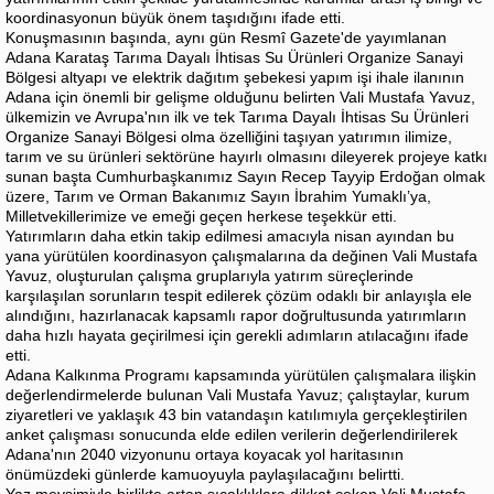
koordinasyonun büyük önem taşıdığını ifade etti.
Konuşmasının başında, aynı gün Resmî Gazete'de yayımlanan
Adana Karataş Tarıma Dayalı İhtisas Su Ürünleri Organize Sanayi
Bölgesi altyapı ve elektrik dağıtım şebekesi yapım işi ihale ilanının
Adana için önemli bir gelişme olduğunu belirten Vali Mustafa Yavuz,
ülkemizin ve Avrupa'nın ilk ve tek Tarıma Dayalı İhtisas Su Ürünleri
Organize Sanayi Bölgesi olma özelliğini taşıyan yatırımın ilimize,
tarım ve su ürünleri sektörüne hayırlı olmasını dileyerek projeye katkı
sunan başta Cumhurbaşkanımız Sayın Recep Tayyip Erdoğan olmak
üzere, Tarım ve Orman Bakanımız Sayın İbrahim Yumaklı’ya,
Milletvekillerimize ve emeği geçen herkese teşekkür etti.
Yatırımların daha etkin takip edilmesi amacıyla nisan ayından bu
yana yürütülen koordinasyon çalışmalarına da değinen Vali Mustafa
Yavuz, oluşturulan çalışma gruplarıyla yatırım süreçlerinde
karşılaşılan sorunların tespit edilerek çözüm odaklı bir anlayışla ele
alındığını, hazırlanacak kapsamlı rapor doğrultusunda yatırımların
daha hızlı hayata geçirilmesi için gerekli adımların atılacağını ifade
etti.
Adana Kalkınma Programı kapsamında yürütülen çalışmalara ilişkin
değerlendirmelerde bulunan Vali Mustafa Yavuz; çalıştaylar, kurum
ziyaretleri ve yaklaşık 43 bin vatandaşın katılımıyla gerçekleştirilen
anket çalışması sonucunda elde edilen verilerin değerlendirilerek
Adana'nın 2040 vizyonunu ortaya koyacak yol haritasının
önümüzdeki günlerde kamuoyuyla paylaşılacağını belirtti.
Yaz mevsimiyle birlikte artan sıcaklıklara dikkat çeken Vali Mustafa