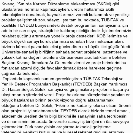
Kıvanç, “Sınırda Karbon Düzenleme Mekanizması (SKDM) gibi
uluslararası normlar kapımızdayken, üretim hatlarımızı akıllı
teknolojilerle donatmak, kaynaklarımızı verimli kullanmak ve yenilikçi
projeler geliştirmek zorundayız. İşte tam bu noktada, TÜBİTAK ve
özellikle TEYDEB bünyesindeki destek programları, sanayicimiz için
adeta bir can suyu, stratejik bir kaldıraç niteliğindedir. İşletmelerimizin
rekabet gücünü artırmaya yönelik proje destekleri, KOBİ’lerimize ve
büyük ölçekli sanayi kuruluşlarımıza sunulan hibe mekanizmaları,
bizlerin küresel pazardaki elini güçlendiren en büyük itici güçtür.”dedi.
Üniversite-sanayi iş birliğinin sahada somut projelere, patentlere ve
yüksek katma değerli ürünlere dönüşmesini arzuladıklarını belirten
Başkan Kıvanç, firmalara Ar-Ge merkezlerini ve proje birimlerini bu
fonlardan azami ölçüde faydalandırmak üzere harekete geçirme
çağrısında bulundu.
Toplantıda kapsamlı sunum gerçekleştiren TÜBİTAK Teknoloji ve
Yenilik Destek Programları Başkanlığı (TEYDEB) Başkan Yardımcısı
Dr. Hasan Selçuk Selek, sanayici ve girişimcilere projelerini başarıya
ulaştırmanın şifrelerini verdi. Proje hazırlama süreçlerinde yapılan en
büyük hatalardan birinin teknik vizyonu doğru aktaramamak
olduğunu belirten Dr. Selek; “Fikriniz ne kadar iyi olursa olsun, önemli
olan projenizi iyi anlatmanızdır. TEYDEB olarak bizlerin temel amacı,
akademide üretilen derin bilgi birikimi ile sanayinin saha tecrübesini
ve dinamizmini bir arada üniversite-sanayi iş birliğini en üst seviyeye
çıkarmaktır. Türk sanayisinin araştırma-teknoloji geliştirme
yeteneğini, yenilikçi kültürünü ve küresel rekabet gücünü artırmak