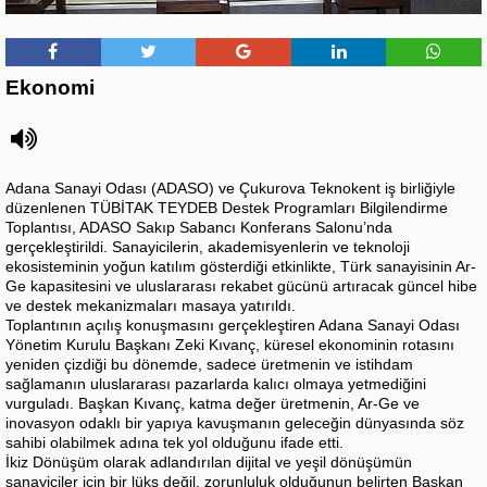
Ekonomi
Adana Sanayi Odası (ADASO) ve Çukurova Teknokent iş birliğiyle
düzenlenen TÜBİTAK TEYDEB Destek Programları Bilgilendirme
Toplantısı, ADASO Sakıp Sabancı Konferans Salonu’nda
gerçekleştirildi. Sanayicilerin, akademisyenlerin ve teknoloji
ekosisteminin yoğun katılım gösterdiği etkinlikte, Türk sanayisinin Ar-
Ge kapasitesini ve uluslararası rekabet gücünü artıracak güncel hibe
ve destek mekanizmaları masaya yatırıldı.
Toplantının açılış konuşmasını gerçekleştiren Adana Sanayi Odası
Yönetim Kurulu Başkanı Zeki Kıvanç, küresel ekonominin rotasını
yeniden çizdiği bu dönemde, sadece üretmenin ve istihdam
sağlamanın uluslararası pazarlarda kalıcı olmaya yetmediğini
vurguladı. Başkan Kıvanç, katma değer üretmenin, Ar-Ge ve
inovasyon odaklı bir yapıya kavuşmanın geleceğin dünyasında söz
sahibi olabilmek adına tek yol olduğunu ifade etti.
İkiz Dönüşüm olarak adlandırılan dijital ve yeşil dönüşümün
sanayiciler için bir lüks değil, zorunluluk olduğunun belirten Başkan