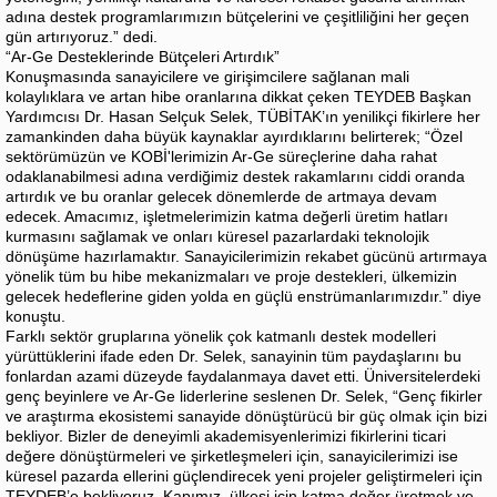
adına destek programlarımızın bütçelerini ve çeşitliliğini her geçen
gün artırıyoruz.” dedi.
“Ar-Ge Desteklerinde Bütçeleri Artırdık”
Konuşmasında sanayicilere ve girişimcilere sağlanan mali
kolaylıklara ve artan hibe oranlarına dikkat çeken TEYDEB Başkan
Yardımcısı Dr. Hasan Selçuk Selek, TÜBİTAK’ın yenilikçi fikirlere her
zamankinden daha büyük kaynaklar ayırdıklarını belirterek; “Özel
sektörümüzün ve KOBİ'lerimizin Ar-Ge süreçlerine daha rahat
odaklanabilmesi adına verdiğimiz destek rakamlarını ciddi oranda
artırdık ve bu oranlar gelecek dönemlerde de artmaya devam
edecek. Amacımız, işletmelerimizin katma değerli üretim hatları
kurmasını sağlamak ve onları küresel pazarlardaki teknolojik
dönüşüme hazırlamaktır. Sanayicilerimizin rekabet gücünü artırmaya
yönelik tüm bu hibe mekanizmaları ve proje destekleri, ülkemizin
gelecek hedeflerine giden yolda en güçlü enstrümanlarımızdır.” diye
konuştu.
Farklı sektör gruplarına yönelik çok katmanlı destek modelleri
yürüttüklerini ifade eden Dr. Selek, sanayinin tüm paydaşlarını bu
fonlardan azami düzeyde faydalanmaya davet etti. Üniversitelerdeki
genç beyinlere ve Ar-Ge liderlerine seslenen Dr. Selek, “Genç fikirler
ve araştırma ekosistemi sanayide dönüştürücü bir güç olmak için bizi
bekliyor. Bizler de deneyimli akademisyenlerimizi fikirlerini ticari
değere dönüştürmeleri ve şirketleşmeleri için, sanayicilerimizi ise
küresel pazarda ellerini güçlendirecek yeni projeler geliştirmeleri için
TEYDEB’e bekliyoruz. Kapımız, ülkesi için katma değer üretmek ve